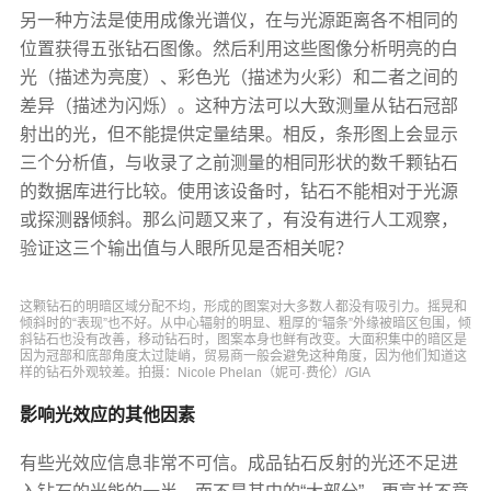
另一种方法是使用成像光谱仪，在与光源距离各不相同的
位置获得五张钻石图像。然后利用这些图像分析明亮的白
光（描述为亮度）、彩色光（描述为火彩）和二者之间的
差异（描述为闪烁）。这种方法可以大致测量从钻石冠部
射出的光，但不能提供定量结果。相反，条形图上会显示
三个分析值，与收录了之前测量的相同形状的数千颗钻石
的数据库进行比较。使用该设备时，钻石不能相对于光源
或探测器倾斜。那么问题又来了，有没有进行人工观察，
验证这三个输出值与人眼所见是否相关呢？
这颗钻石的明暗区域分配不均，形成的图案对大多数人都没有吸引力。摇晃和
倾斜时的“表现”也不好。从中心辐射的明显、粗厚的“辐条”外缘被暗区包围，倾
斜钻石也没有改善，移动钻石时，图案本身也鲜有改变。大面积集中的暗区是
因为冠部和底部角度太过陡峭，贸易商一般会避免这种角度，因为他们知道这
样的钻石外观较差。拍摄：Nicole Phelan（妮可·费伦）/GIA
影响光效应的其他因素
有些光效应信息非常不可信。成品钻石反射的光还不足进