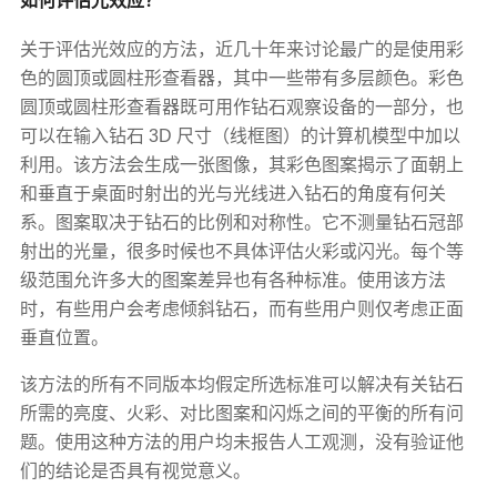
关于评估光效应的方法，近几十年来讨论最广的是使用彩
色的圆顶或圆柱形查看器，其中一些带有多层颜色。彩色
圆顶或圆柱形查看器既可用作钻石观察设备的一部分，也
可以在输入钻石 3D 尺寸（线框图）的计算机模型中加以
利用。该方法会生成一张图像，其彩色图案揭示了面朝上
和垂直于桌面时射出的光与光线进入钻石的角度有何关
系。图案取决于钻石的比例和对称性。它不测量钻石冠部
射出的光量，很多时候也不具体评估火彩或闪光。每个等
级范围允许多大的图案差异也有各种标准。使用该方法
时，有些用户会考虑倾斜钻石，而有些用户则仅考虑正面
垂直位置。
该方法的所有不同版本均假定所选标准可以解决有关钻石
所需的亮度、火彩、对比图案和闪烁之间的平衡的所有问
题。使用这种方法的用户均未报告人工观测，没有验证他
们的结论是否具有视觉意义。