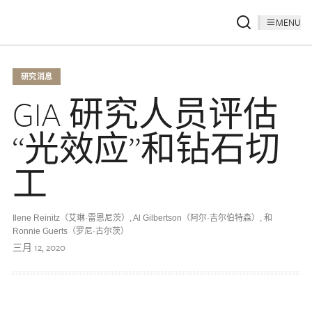
MENU
研究消息
GIA 研究人员评估
“光效应”和钻石切
工
Ilene Reinitz（艾琳·雷恩尼茨）
,
Al Gilbertson（阿尔·吉尔伯特森）
,
和
Ronnie Guerts（罗尼·古尔茨）
三月 12, 2020