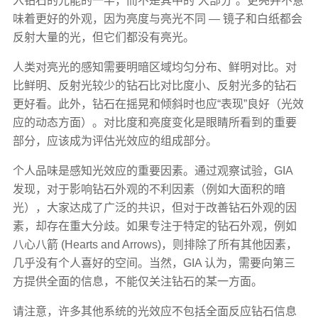
入钻石的光能的一半，而不是其中的“大部分”。更亮并不意
味着更好的外观，因为亮度与亮光不同 — 镜子和白纸都会
反射大量的光，但它们都没有亮光。
人类对亮光的感知需要明暗区域均匀分布、鲜明对比。对
比鲜明、反射光较少的钻石比对比度小、反射光多的钻石
更好看。此外，钻石在摇晃和倾斜时也应“表现”良好（光效
应的动态方面）。对比度和亮度变化是眼睛所看到的重要
部分，应该成为评估光效应的组成部分。
个人品味是感知光效应的重要因素。通过观察试验，GIA
发现，对于影响钻石外观的不利因素（例如大面积的暗
光），大家达成了广泛的共识，但对于改善钻石外观的因
素，却存在重大分歧。如果专注于特定的钻石外观，例如
八心八箭 (Hearts and Arrows)，则排除了所有其他因素，
几乎没有个人喜好的空间。当然，GIA 认为，需要向第三
方提供全面的信息，不能仅关注钻石的某一方面。
请注意，许多其他系统的光效应不包括全面反应钻石信息