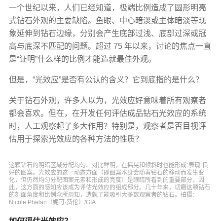
一个世纪以来，人们已经知道，极端比例造成了圆形明亮
式钻石外观的主要缺陷。鱼眼、中心暗淡或主体暗淡等现
象延伸到钻石边缘，分别会产生底部过浅、底部过深或冠
高与底深不匹配的问题。超过 75 年以来，讨论的焦点一直
是“证明”什么样的比例才能造就最佳外观。
但是，“光效应”是否有公认的含义？它到底指的是什么？
关于钻石外观，许多人以为，光效应好意味着所有观察者
都会喜欢。但在，在开发任何评估成品钻石光效应的系统
时，人工观察起了多大作用？特别是，观察者是否目视评
估用于探索光效应的各种方法的性质？
这颗钻石的明暗区域分配均匀、对比鲜明，在摇晃和倾斜时也能形成“表现”良
好的图案。光效应的这一动态方面（即图案本身会随着钻石的移动而发生变
化，但仍然均匀分配图案元素和形成的亮度）是眼睛所看到的重要部分，因
此，这方面的感知应该成为评估光效应的组成部分。几十年来，切磨这颗钻石
的刻面角度和比例众所周知，造就了能吸引大多数观察者的钻石。拍摄：
Nicole Phelan（妮可·费伦）/GIA
如何评估光效应？