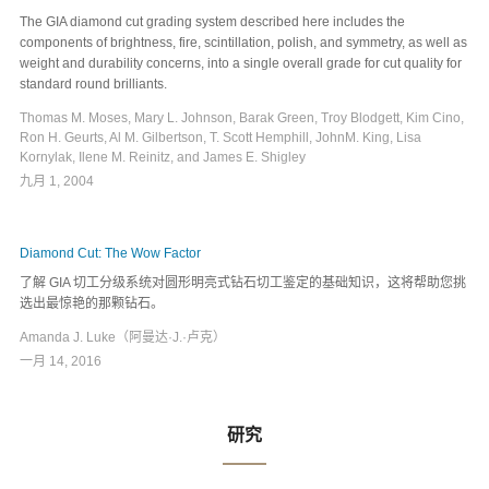
The GIA diamond cut grading system described here includes the
components of brightness, fire, scintillation, polish, and symmetry, as well as
weight and durability concerns, into a single overall grade for cut quality for
standard round brilliants.
Thomas M. Moses, Mary L. Johnson, Barak Green, Troy Blodgett, Kim Cino,
Ron H. Geurts, Al M. Gilbertson, T. Scott Hemphill, JohnM. King, Lisa
Kornylak, Ilene M. Reinitz, and James E. Shigley
九月 1, 2004
Diamond Cut: The Wow Factor
了解 GIA 切工分级系统对圆形明亮式钻石切工鉴定的基础知识，这将帮助您挑
选出最惊艳的那颗钻石。
Amanda J. Luke（阿曼达·J.·卢克）
一月 14, 2016
研究