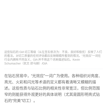
这些钻石的 GIA 切工等级（从左至右依次为：不良、良好和极优）反映了人们
的看法。对切工质量的任何评估都应反映眼睛所看到的情况。“光效应”一词在
行业内拥有不同含义，GIA 并不用这个词来描述钻石。Kevin
Schumacher（凯文·舒马赫）/GIA
在钻石贸易中，“光效应”一词广为使用。各种组织对亮度、
亮光、火彩和闪光等术语的定义都有着清晰又模糊的描
述。这些性质与钻石比例的相关性非常宽泛，但比例范围
窄的则能获得外观更好的具体说明（尤其是圆形明亮式钻
石的“完美”切工）。