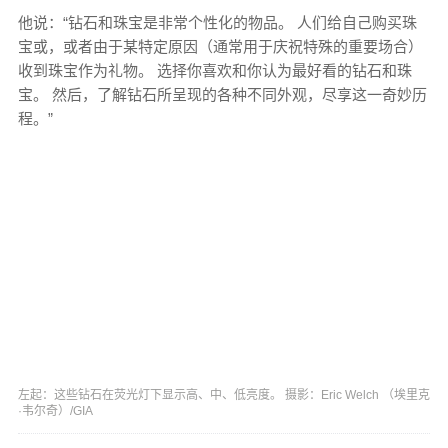
他说：“钻石和珠宝是非常个性化的物品。 人们给自己购买珠
宝或，或者由于某特定原因（通常用于庆祝特殊的重要场合）
收到珠宝作为礼物。 选择你喜欢和你认为最好看的钻石和珠
宝。 然后，了解钻石所呈现的各种不同外观，尽享这一奇妙历
程。”
左起：这些钻石在荧光灯下显示高、中、低亮度。 摄影：Eric Welch （埃里克
·韦尔奇）/GIA