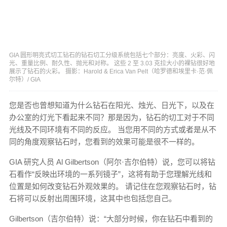
GIA 圆形明亮式切工钻石的钻石切工分级系统包括七个部分：亮度、火彩、闪
光、重量比例、耐久性、抛光和对称。 这些 2 至 3.03 克拉大小的裸钻很好地
展示了钻石的火彩。 摄影：Harold & Erica Van Pelt（哈罗德和埃里卡·范·佩
尔特）/ GIA
您是否也曾想知道为什么钻石在阳光、烛光、日光下，以及在
办公室的灯光下看起来不同？那是因为，钻石的切工对于不同
光线及不同环境有不同的反应。 当您用不同的方式或者是从不
同的角度观察钻石时，您看到的效果可能是很不一样的。
GIA 研究人员 Al Gilbertson（阿尔·吉尔伯特）说，您可以将钻
石看作“反映出环境的一系列镜子”，这将有助于您理解光线和
位置是如何改变钻石外观效果的。 请记住在您观察钻石时，钻
石将可以反射出周围环境，这其中也包括您自己。
Gilbertson（吉尔伯特）说：“大部分时候，你在钻石中看到的