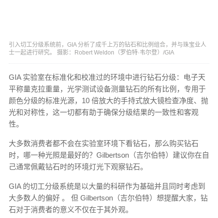
引入切工分级系统前，GIA 分析了成千上万的钻石和比例组合，并与珠宝业人
士一起进行研究。 摄影：Robert Weldon（罗伯特·韦尔登）/GIA
GIA 实验室在标准化和校准过的环境中进行钻石分级：电子天
平称量克拉重量，光学测试设备测量钻石的所有比例，专用于
颜色分级的标准光源，10 倍放大的手持式放大镜检查净度、抛
光和对称性，这一切都有助于确保分级结果的一致性和客观
性。
大多数消费者都不会在实验室环境下看钻石，那么购买钻石
时，哪一种光照是最好的？Gilbertson（吉尔伯特）建议你在自
己通常佩戴钻石时的环境灯光下观察钻石。
GIA 的切工分级系统是以大量的科研作为基础并且同时考虑到
大多数人的偏好 。 但 Gilbertson（吉尔伯特）想提醒大家，钻
石对于消费者的意义不仅在于其外观。