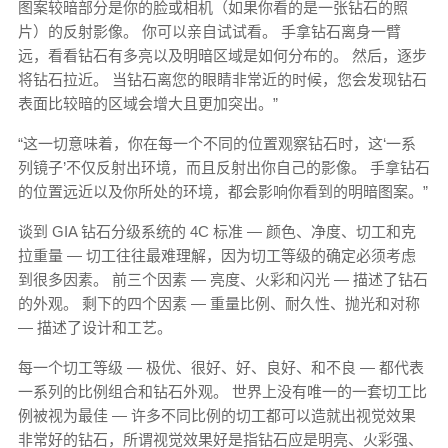
图案较暗部分是你的脸或相机（如果你看的是一张钻石的照
片）的反射影像。 你可以亲自试试看。 手拿钻石离身一臂
远，看看钻石有多亮以及明暗区域是如何分布的。 然后，逐步
将钻石拉近。 当钻石离您的眼睛非常近的时候，您会发现钻石
表面比较暗的区域会增大且更加突出。”
“这一切意味着，你在每一个不同的位置观察钻石时，这‘一系
列镜子’不仅反射出环境，而且反射出你自己的影像。 手拿钻石
的位置远近以及你所处的环境，都会影响你看到的明暗图案。”
谈到 GIA 钻石分级系统的 4C 标准 — 颜色、净度、切工和克
拉重量 — 切工往往最难理解，因为切工等级的确定必须考虑
到很多因素。 前三个因素 — 亮度、火彩和闪光 — 描述了钻石
的外观。 剩下的四个因素 — 重量比例、耐久性、抛光和对称
— 描述了设计和工艺。
每一个切工等级 — 极优、很好、好、良好、和不良 — 都代表
一系列的比例组合和钻石外观。 世界上没有唯一的一套切工比
例被视为最佳 — 许多不同比例的切工都可以造就出视觉效果
非常好的钻石，所谓视觉效果好是指钻石应是明亮、火彩强、