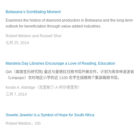
Botswana’s Scintillating Moment
Examines the history of diamond production in Botswana and the long-term
outlook for beneficiation through value-added industries.
Robert Weldon and Russell Shor
七月 25, 2014
Mandela Day Libraries Encourage a Love of Reading, Education
GIA（美国宝石研究院) 最近与曼德拉日图书馆开展合作，计划为南非林波波省
（Limpopo）农村地区小学的近 1100 名学生捐赠两个集装箱图书馆。
Kristin A. Aldridge（克里斯汀·A·阿尔德里奇）
三月 7, 2014
Soweto Jeweler is a Symbol of Hope for South Africa
Robert Weldon，GG