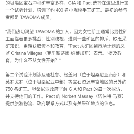
的坦噶区宝石冲积矿丰富多样，GIA 和 Pact 选择在这里进行第
一个试验计划，培训了约 400 名小规模手工矿工。最初的参与
者都是 TAWOMA 成员。
“我们热切渴望 TAWOMA 的加入，因为女性矿工通常比男性矿
工面临着更多挑战：性别歧视、遭到一些矿区的排斥、缺乏采
矿知识、更难获取资本和教育，”Pact 从矿区到市场计划的总
监 Cristina Villegas（克里斯蒂娜·维莱加斯）表示。“提及教
育，为什么不从女性开始？”
第二个试验计划涉及通杜鲁、松盖阿（位于坦桑尼亚南部）和
莫罗戈罗（位于坦桑尼亚中部）等宝石资源丰富地区的另外约
750 名矿工。坦桑尼亚政府了解 GIA 和 Pact 的每一次探访，
并支持他们的工作。Pact 的 Norbert Massay（诺伯特·马赛）
提供旅游物流、政府联系方式以及有关采矿地点的信息。