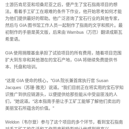
士游历肯尼亚和坦桑尼亚之后，便产生了宝石指南项目的想
法。看着手工矿工在艰难的条件下作业，他开始思考如何才能
为他们提供最好的帮助。他广泛咨询了宝石行业的其他专家，
然后与 GIA 图书馆工作人员一起制作了指南的文字和照片。最
初制作的手册是英文版，后来由 Wambua（万巴）翻译成斯瓦
希里语。
GIA 使用捐赠基金承担了试验项目的所有费用，随着项目范围
扩大到东非和其他潜在的宝石产地，GIA 将继续免费提供书
本、托盘和培训。
“这是 GIA 使命的核心，”GIA 院长兼首席执行官 Susan
Jacques（苏珊·雅克）说道。“我们目前正在将实用的宝石学知
识推广到供应链源头，以便提供给那些能从中受益匪浅的人
们，”她说道。“这本指南手册让手工矿工能够了解他们卖出的
美丽宝石所蕴含的价值。”
Weldon（韦尔登）参与了这个项目的多个环节，看到宝石指南
对手工矿工的生活和工作带来积极影响让他感到很高兴。