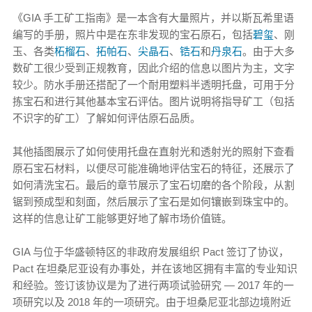
《GIA 手工矿工指南》是一本含有大量照片，并以斯瓦希里语
编写的手册，照片中是在东非发现的宝石原石，包括
碧玺
、刚
玉、各类
柘榴石
、
拓帕石
、
尖晶石
、
锆石
和
丹泉石
。由于大多
数矿工很少受到正规教育，因此介绍的信息以图片为主，文字
较少。防水手册还搭配了一个耐用塑料半透明托盘，可用于分
拣宝石和进行其他基本宝石评估。图片说明将指导矿工（包括
不识字的矿工）了解如何评估原石品质。
其他插图展示了如何使用托盘在直射光和透射光的照射下查看
原石宝石材料，以便尽可能准确地评估宝石的特征，还展示了
如何清洗宝石。最后的章节展示了宝石切磨的各个阶段，从割
锯到预成型和刻面，然后展示了宝石是如何镶嵌到珠宝中的。
这样的信息让矿工能够更好地了解市场价值链。
GIA 与位于华盛顿特区的非政府发展组织 Pact 签订了协议，
Pact 在坦桑尼亚设有办事处，并在该地区拥有丰富的专业知识
和经验。签订该协议是为了进行两项试验研究 — 2017 年的一
项研究以及 2018 年的一项研究。由于坦桑尼亚北部边境附近