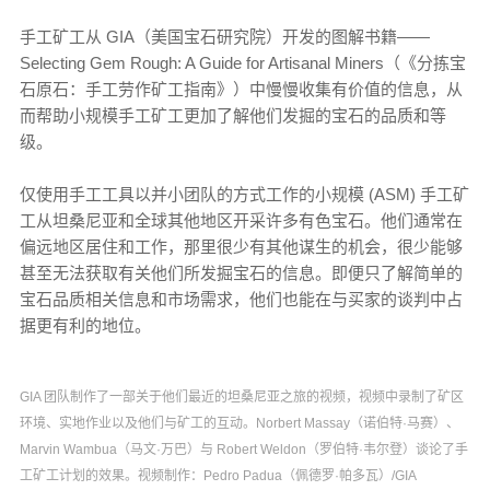
手工矿工从 GIA（美国宝石研究院）开发的图解书籍——
Selecting Gem Rough: A Guide for Artisanal Miners（《分拣宝
石原石：手工劳作矿工指南》）中慢慢收集有价值的信息，从
而帮助小规模手工矿工更加了解他们发掘的宝石的品质和等
级。
仅使用手工工具以并小团队的方式工作的小规模 (ASM) 手工矿
工从坦桑尼亚和全球其他地区开采许多有色宝石。他们通常在
偏远地区居住和工作，那里很少有其他谋生的机会，很少能够
甚至无法获取有关他们所发掘宝石的信息。即便只了解简单的
宝石品质相关信息和市场需求，他们也能在与买家的谈判中占
据更有利的地位。
GIA 团队制作了一部关于他们最近的坦桑尼亚之旅的视频，视频中录制了矿区
环境、实地作业以及他们与矿工的互动。Norbert Massay（诺伯特·马赛）、
Marvin Wambua（马文·万巴）与 Robert Weldon（罗伯特·韦尔登）谈论了手
工矿工计划的效果。视频制作：Pedro Padua（佩德罗·帕多瓦）/GIA