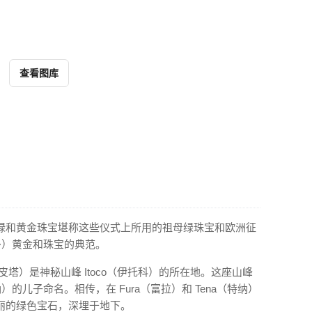
查看图库
绿和黄金珠宝堪称这些仪式上所用的祖母绿珠宝和欧洲征
多拉多）黄金和珠宝的典范。
（拉皮塔）是神秘山峰 Itoco（伊托科）的所在地。这座山峰
特纳）的儿子命名。相传，在 Fura（富拉）和 Tena（特纳）
丽的绿色宝石，深埋于地下。