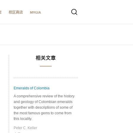
店
校区商店
MYGIA
相关文章
Emeralds of Colombia
A comprehensive review of the history
and geology of Colombian emeralds
together with descriptions of some of
the most famous gems to come from
this locality.
Peter C. Keller