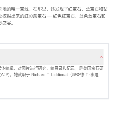
之地的唯一宝藏。在那里，还发现了红宝石、蓝宝石和钻
挖掘出来的虹彩般宝石 — 红色红宝石、蓝色蓝宝石和
觉盛宴。
汉农）：媒体编辑，对图片进行研究、编目录和记录，是美国宝石研
)。她就职于 Richard T. Liddicoat（理查德·T.·李迪