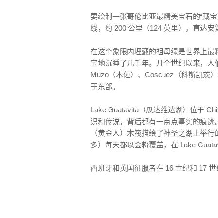
要绘制一张哥伦比亚最精美宝石的“藏宝
线，约 200 公里（124 英里），直
在这个象限内埋藏的祖母绿是世界上最
宝地沉睡了几千年。几个世纪以来，人
Muzo（木佐）、Coscuez（科斯凯茨）
于东部。
Lake Guatavita（瓜达维达湖）位于 
识和传说，背后都有一点点事实的痕迹。穆
（黄金人）木筏描绘了神圣之湖上举行的仪
多）每天都以金粉覆盖，在 Lake Guat
西班牙和英国征服者在 16 世纪和 1