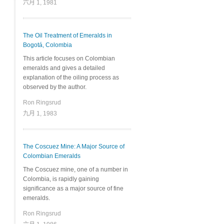
六月 1, 1981
The Oil Treatment of Emeralds in
Bogotá, Colombia
This article focuses on Colombian
emeralds and gives a detailed
explanation of the oiling process as
observed by the author.
Ron Ringsrud
九月 1, 1983
The Coscuez Mine: A Major Source of
Colombian Emeralds
The Coscuez mine, one of a number in
Colombia, is rapidly gaining
significance as a major source of fine
emeralds.
Ron Ringsrud