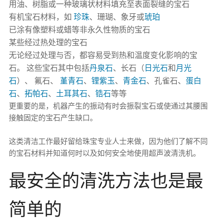
用油、树脂或一种玻璃状材料填充至表面裂缝的宝石
有机宝石材料，如
珍珠
、珊瑚、象牙或
琥珀
已涂有像塑料或蜡等非永久性物质的宝石
某些经过热处理的宝石
无论经过处理与否，都容易受到热和温度变化影响的宝
石。 这些宝石其中包括
丹泉石
、长石（
日光石
和
月光
石
）、 氟石、
堇青石
、
锂紫玉
、
青金石
、孔雀石、
蛋白
石
、
拓帕石
、
土耳其石
、
锆石
等等
更重要的是，机器产生的振动有时会振裂宝石或使通过其腰围
接触固定的宝石产生缺口。
这类清洁工作最好留给珠宝专业人士来做，因为他们了解不同
的宝石材料并知道何时以及如何安全地使用超声波清洗机。
最安全的清洗方法也是最
简单的