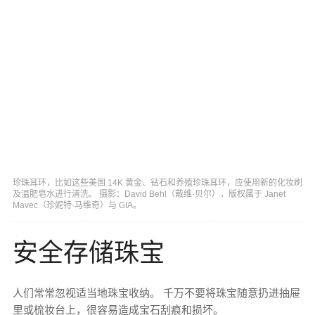
珍珠耳环，比如这些美国 14K 黄金、钻石和养殖珍珠耳环，应使用新的化妆刷
及温肥皂水进行清洗。 摄影：David Behl（戴维·贝尔），版权属于 Janet
Mavec（珍妮特·马维奇）与 GIA。
安全存储珠宝
人们常常忽视适当地珠宝收纳。 千万不要将珠宝随意扔进抽屉
里或梳妆台上，很容易造成宝石刮痕和损坏。