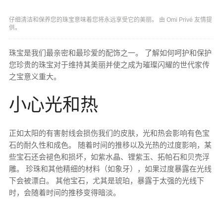
仔细清洁和保养您的珠宝意味着您将永远享受它的美丽。 由 Omi Privé 友情提
供。
珠宝是我们最亲密和最珍爱的配饰之一。 了解如何呵护和保护
您珍贵的珠宝对于维持其美丽并使之成为璀璨闪耀的世代家传
之宝意义重大。
小心光和热
正如太阳的有害射线会损伤我们的皮肤，光和热会影响有色宝
石的耐久性和成色。 随着时间的推移以及光热的过度影响，某
些宝石还会褪色和损坏，如紫水晶、锂紫玉、拓帕石和贝壳浮
雕。 珍珠和其他精细的材料（如象牙），如果过度暴露在光线
下会被漂白。 其他宝石，尤其是琥珀，暴露于太强的光线下
时，会随着时间的推移变得暗淡。