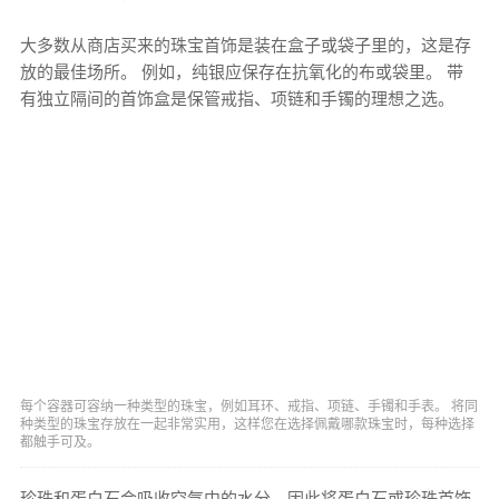
大多数从商店买来的珠宝首饰是装在盒子或袋子里的，这是存
放的最佳场所。 例如，纯银应保存在抗氧化的布或袋里。 带
有独立隔间的首饰盒是保管戒指、项链和手镯的理想之选。
每个容器可容纳一种类型的珠宝，例如耳环、戒指、项链、手镯和手表。 将同
种类型的珠宝存放在一起非常实用，这样您在选择佩戴哪款珠宝时，每种选择
都触手可及。
珍珠和蛋白石会吸收空气中的水分，因此将蛋白石或珍珠首饰