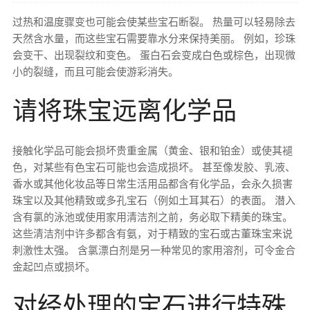
过热和温度骤变也可能会使某些宝石断裂。 热量可以轻易除去
天然含水量，而这些宝石需要靠水分来保持美丽。 例如，珍珠
会变干、出现裂纹和变色。 蛋白石会变成白色或棕色，出现微
小的裂缝，而且可能会使游彩消失。
请将珠宝远离化学品
接触化学品可能会损坏贵重金属（黄金、银和铂金）或使其褪
色，对某些有色宝石可能也会造成损坏。 甚至像发胶、乳液、
香水或其他化妆品等日常生活用品都含有化学品，会永久损害
珠宝以及其他精致或多孔宝石（例如土耳其石）的表面。 潜入
含有氯的泳池或使用家用清洁剂之前，务必取下精美的珠宝。
这些清洁剂中许多都含有氨，对于精致的宝石或古董珠宝来说
刺激性太强。 含氯漂白剂是另一种常见的家用溶剂，可令金合
金起凹点或损坏。
对经处理的宝石进行特殊