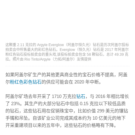
这颗重 2.11 克拉的 Argyle Everglow（阿盖尔恒久光）钻石是历次阿盖尔投标
拍卖会中所售最大的彩红色钻石。Everglow（恒久光）钻石是 2017 年阿盖尔
粉红色钻石投标拍卖会的重头戏,该投标拍卖会包含 58 颗钻石，总计 49.39 克
拉。照片由 Rio Tinto/Argyle（力拓/阿盖尔）友情提供
如果阿盖尔矿生产的其他更具商业性的宝石价格不提高，阿盖
尔
粉红色彩色钻石
的供应可能会在 2020 年中断。
阿盖尔矿场去年开采了 1710 万克拉
钻石
，与 2016 年相比增长
了 23%。其生产的大部分钻石中包括 0.15 克拉以下较低品质
的钻石，这些钻石用在促销珠宝中，比如价值 299 美元的镶钻
手镯和吊坠。自该矿业公司完成其成本约为 10 亿美元的地下
开采重建项目以来的五年中，这些钻石的价格略有下降。