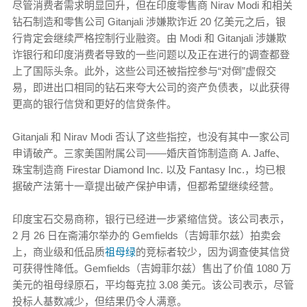
尽管消费者需求明显回升，但在印度零售商 Nirav Modi 和相关
钻石制造和零售公司 Gitanjali 涉嫌欺诈近 20 亿美元之后，银
行肯定会继续严格控制行业融资。由 Modi 和 Gitanjali 涉嫌欺
诈银行和印度消费者导致的一些问题以及正在进行的调查都登
上了国际头条。此外，这些公司还被指控参与“对倒”虚假交
易，即进出口相同的钻石来夸大公司的资产负债表，以此获得
更高的银行信贷和更好的信贷条件。
Gitanjali 和 Nirav Modi 否认了这些指控，也没有其中一家公司
申请破产。三家美国附属公司——婚庆首饰制造商 A. Jaffe、
珠宝制造商 Firestar Diamond Inc. 以及 Fantasy Inc.，均已根
据破产法第十一章提出破产保护申请，但都希望继续经营。
印度宝石交易商称，银行已经进一步紧缩信贷。该公司表示，
2 月 26 日在斋浦尔举办的 Gemfields（吉姆菲尔兹）拍卖会
上，商业级和低品质
祖母绿
的竞标者较少，因为调查使其信贷
可获得性降低。Gemfields（吉姆菲尔兹）售出了价值 1080 万
美元的祖母绿原石，平均每克拉 3.08 美元。该公司表示，尽管
投标人基数减少，但结果仍令人满意。