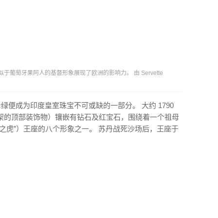
类似于葡萄牙果阿人的基督形象展现了欧洲的影响力。 由 Servette
。
母绿便成为印度皇室珠宝不可或缺的一部分。 大约 1790
架的顶部装饰物）镶嵌有钻石及红宝石，围绕着一个祖母
之虎”）王座的八个形象之一。 苏丹战死沙场后，王座于