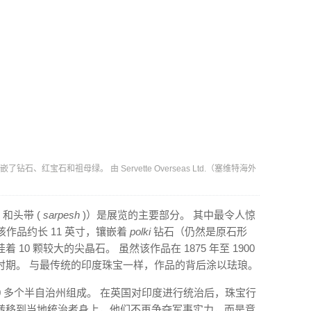
石、红宝石和祖母绿。 由 Servette Overseas Ltd.（塞维特海外
) 和头带 (
sarpesh
)）是展览的主要部分。 其中最令人惊
 该作品约长 11 英寸，镶嵌着
polki
钻石（仍然是原石形
0 颗较大的尖晶石。 虽然该作品在 1875 年至 1900
时期。 与最传统的印度珠宝一样，作品的背后涂以珐琅。
500 多个半自治州组成。 在英国对印度进行统治后，珠宝行
转移到当地统治者身上，他们不再争夺军事实力，而是竞