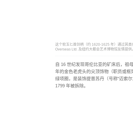
这个软玉匕首剑柄（约 1620-1625 年）通过其
Overseas Ltd. 及纽约大都会艺术博物馆友情提供
自 16 世纪发现哥伦比亚的矿床后，祖
年的金色老虎头的尖顶饰物（职员或框
绿项圈，是装饰提普苏丹（号称“迈索尔
1799 年被拆除。