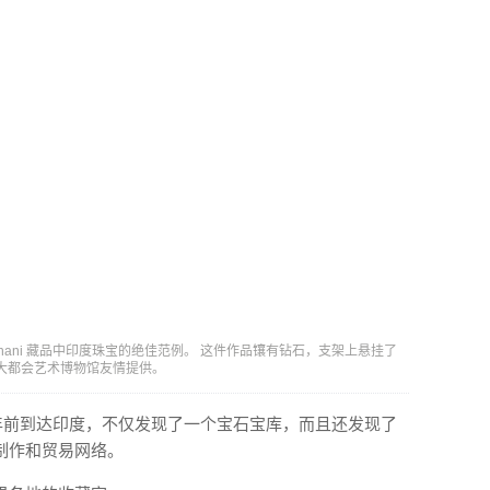
Al-Thani 藏品中印度珠宝的绝佳范例。 这件作品镶有钻石，支架上悬挂了
d. 及纽约大都会艺术博物馆友情提供。
约 400 年前到达印度，不仅发现了一个宝石宝库，而且还发现了
制作和贸易网络。