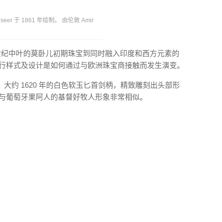
er 于 1861 年绘制。 由伦敦 Amir
 世纪中叶的莫卧儿初期珠宝到同时融入印度和西方元素的
流行样式及设计是如何通过与欧洲珠宝商接触而发生演变。
约 1620​​ 年的白色软玉匕首剑柄，精致雕刻出头部形
刻与葡萄牙果阿人的基督好牧人形象非常相似。