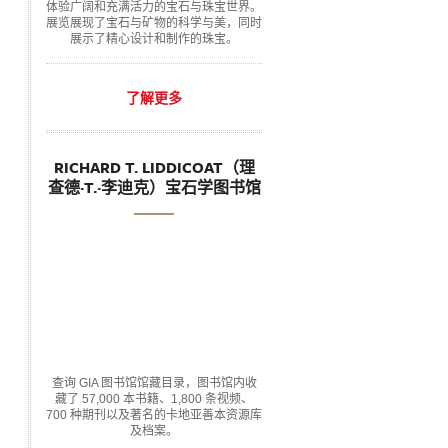
体验广阔和充满活力的宝石与珠宝世界。
展览展现了宝石与矿物的科学与美，同时
展示了精心设计和制作的珠宝。
了解更多
RICHARD T. LIDDICOAT（理
查德·T.·李迪克）宝石学图书馆
查询 GIA 图书馆馆藏目录，图书馆内收
藏了 57,000 本书籍、1,800 条视频、
700 种期刊以及著名的卡地亚善本资源库
及档案。