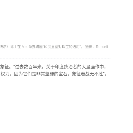
加法尔）博士在 Met 举办讲座“印度皇室对珠宝的选用”。 摄影：Russell
的高度象征。”过去数百年来，关于印度统治者的大量画作中，
射权力，因为它们是非常坚硬的宝石，象征着战无不胜”，
。