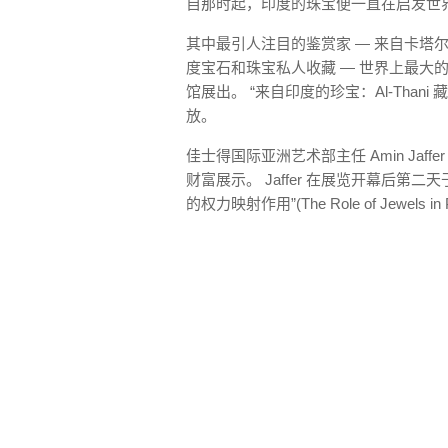
自那时起，印度的珠宝便一直在启发世
其中最引人注目的鉴赏家 — 来自卡塔尔的 Sheik
度宝石和珠宝私人收藏 — 世界上最大的
馆展出。 “来自印度的珍宝：Al-Thani 藏品
放。
佳士得国际亚洲艺术部主任 Amin Ja
财富展示。 Jaffer 在展览开幕后
的权力映射作用”(The Role of Jewels in Pr