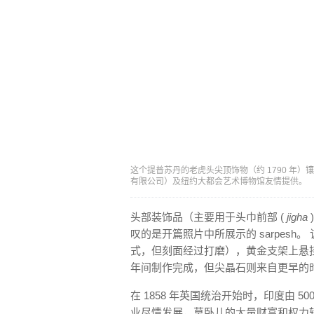
这个提普苏丹的老虎头尖顶饰物（约 1790 年）镶嵌了钻
有限公司）及纽约大都会艺术博物馆友情提供。
头部装饰品（主要用于头巾前部 (
jigha
叹的是开篇照片中所展示的 sarpesh。
式，但刻面经过打磨），黄金支架上悬挂着 1
年间制作完成，但尖晶石则来自更早的
在 1858 年英国统治开始时，印度由 
业尽情发展，莫卧儿的大量财富和权力