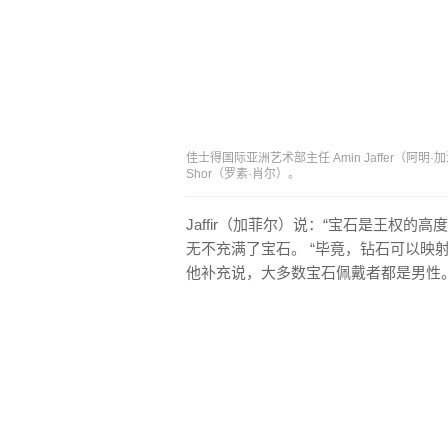
佳士得国际亚洲艺术部主任 Amin Jaffer（阿明·
Shor（罗素·肖尔）。
Jaffir（加菲尔）说：“宝石是王权
无不充满了宝石。 “毕竟，钻石可以映
他补充说，大多数宝石佩戴者都是男性