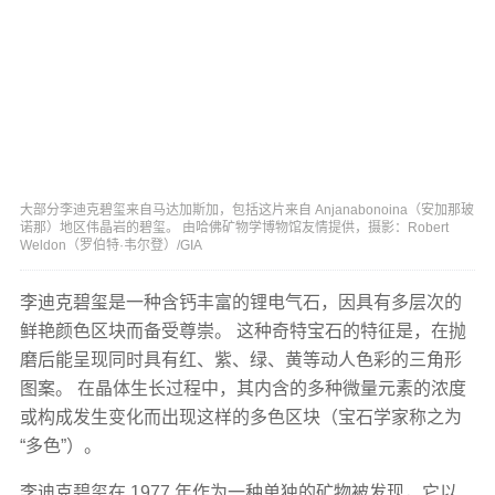
大部分李迪克碧玺来自马达加斯加，包括这片来自 Anjanabonoina（安加那玻
诺那）地区伟晶岩的碧玺。 由哈佛矿物学博物馆友情提供，摄影：Robert
Weldon（罗伯特·韦尔登）/GIA
李迪克碧玺是一种含钙丰富的锂电气石，因具有多层次的
鲜艳颜色区块而备受尊崇。 这种奇特宝石的特征是，在抛
磨后能呈现同时具有红、紫、绿、黄等动人色彩的三角形
图案。 在晶体生长过程中，其内含的多种微量元素的浓度
或构成发生变化而出现这样的多色区块（宝石学家称之为
“多色”）。
李迪克碧玺在 1977 年作为一种单独的矿物被发现，它以