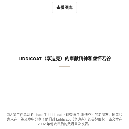
查看图库
LIDDICOAT（李迪克）的奉献精神和虚怀若谷
GIA 第二任总裁 Richard T. Liddicoat（理查德·T.·李迪克）的老朋友、同事和
家人在一篇文章中分享了他们对 Liddicaot（李迪克）的美好回忆，该文章在
2002 年他去世后的数月首次发表。