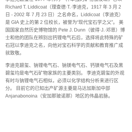
Richard T. Liddicoat（理查德·T.·李迪克，1917 年 3 月 2
日 - 2002 年 7 月 23 日）之名命名，Liddicoat（李迪克）
是 GIA 史上的第 2 位校长，被誉为“现代宝石学之父”。 美
国国家自然历史博物馆的 Pete J. Dunn（彼得·J.·邓恩）博
士和他的团队在辨别出钙锂电气石后，选择将此特殊的矿
石冠以李迪克之名，向他对宝石科学的贡献和教育推广成
就致敬。
李迪克碧玺、钠锂电气石、钠镁电气石、钙镁电气石及黑
碧玺均是电气石矿物家族的主要类别。 李迪克碧玺的外观
有时与钠锂电气石相似，必须以化学结构分析来进行区
分。 目前它的已知出产矿源主要是马达加斯加中部
Anjanabonoina（安加那玻诺那）地区的伟晶岩脉。