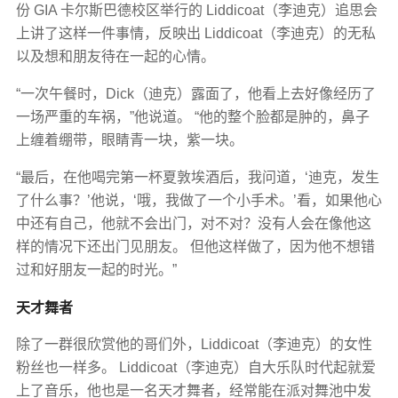
份 GIA 卡尔斯巴德校区举行的 Liddicoat（李迪克）追思会
上讲了这样一件事情，反映出 Liddicoat（李迪克）的无私
以及想和朋友待在一起的心情。
“一次午餐时，Dick（迪克）露面了，他看上去好像经历了
一场严重的车祸，”他说道。 “他的整个脸都是肿的，鼻子
上缠着绷带，眼睛青一块，紫一块。
“最后，在他喝完第一杯夏敦埃酒后，我问道，‘迪克，发生
了什么事？’他说，‘哦，我做了一个小手术。’看，如果他心
中还有自己，他就不会出门，对不对？没有人会在像他这
样的情况下还出门见朋友。 但他这样做了，因为他不想错
过和好朋友一起的时光。”
天才舞者
除了一群很欣赏他的哥们外，Liddicoat（李迪克）的女性
粉丝也一样多。 Liddicoat（李迪克）自大乐队时代起就爱
上了音乐，他也是一名天才舞者，经常能在派对舞池中发