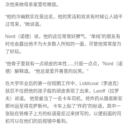
次他来她母亲家里吃晚饭。
“他的冷幽默实在是出名，他的笑话和双关有时候让人绕不
过弯来，”她说道。
Nord（诺德）说，他的这位常常好脾气、“单纯”的朋友有
时也会露出他不为大多数人所知的一面，尽管他常常是为
了好玩。
“他骨子里就有一点顽皮的本性......只是一点点，”Nord（诺
德）解释道。 “他总是爱开善意的玩笑。”
在大学毕业后的第一份短期工作中，Liddicoat（李迪克）
就忍不住把他的孩子般的顽皮表现了出来，Laroff（拉罗
夫）说道。 他受雇当了一名卡车司机，将炸药从路易斯安
那州运至得克萨斯州。 卡车上贴了“炸药”的标语，其中一
张贴在铁格子上方的标语是反过来拼写的，以便前面的司
机可以在他们的后视镜中看到。