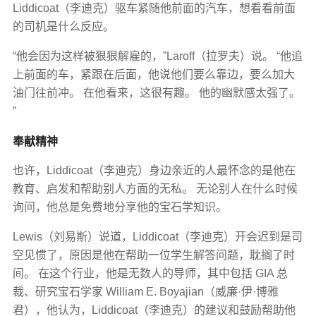
Liddicoat（李迪克）驱车紧随他前面的汽车，想看看前面
的司机是什么反应。
“他会因为这样被狠狠解雇的，”Laroff（拉罗夫）说。 “他追
上前面的车，紧跟在后面，他说他们要么靠边，要么加大
油门往前冲。 在他看来，这很有趣。 他的幽默感太强了。​​
”
奉献精神
也许，Liddicoat（李迪克）身边亲近的人最怀念的是他在
教育、启发和帮助别人方面的无私。 无论别人在什么时候
询问，他总是免费地分享他的宝石学知识。
Lewis（刘易斯）说道，Liddicoat（李迪克）开会迟到是司
空见惯了，原因是他在帮助一位学生解答问题，耽搁了时
间。 在这个行业，他是无数人的导师，其中包括 GIA 总
裁、研究宝石学家 William E. Boyajian（威廉·伊·博雅
君），他认为，Liddicoat（李迪克）的建议和鼓励帮助他