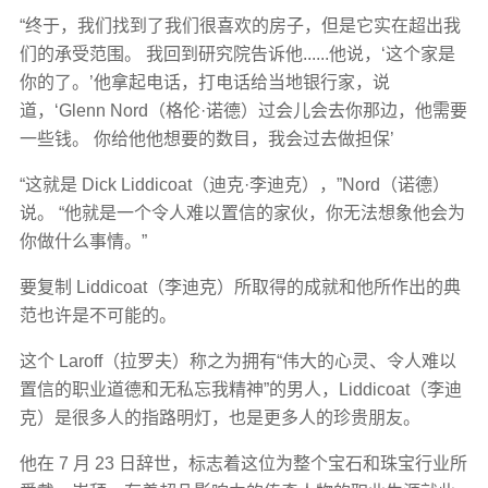
“终于，我们找到了我们很喜欢的房子，但是它实在超出我
们的承受范围。 我回到研究院告诉他......他说，‘这个家是
你的了。’他拿起电话，打电话给当地银行家，说
道，‘Glenn Nord（格伦·诺德）过会儿会去你那边，他需要
一些钱。 你给他他想要的数目，我会过去做担保’
“这就是 Dick Liddicoat（迪克·李迪克），”Nord（诺德）
说。 “他就是一个令人难以置信的家伙，你无法想象他会为
你做什么事情。”
要复制 Liddicoat（李迪克）所取得的成就和他所作出的典
范也许是不可能的。
这个 Laroff（拉罗夫）称之为拥有“伟大的心灵、令人难以
置信的职业道德和无私忘我精神”的男人，Liddicoat（李迪
克）是很多人的指路明灯，也是更多人的珍贵朋友。
他在 7 月 23 日辞世，标志着这位为整个宝石和珠宝行业所