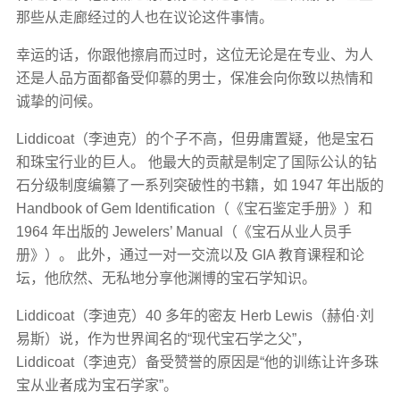
那些从走廊经过的人也在议论这件事情。
幸运的话，你跟他擦肩而过时，这位无论是在专业、为人
还是人品方面都备受仰慕的男士，保准会向你致以热情和
诚挚的问候。
Liddicoat（李迪克）的个子不高，但毋庸置疑，他是宝石
和珠宝行业的巨人。 他最大的贡献是制定了国际公认的钻
石分级制度编纂了一系列突破性的书籍，如 1947 年出版的
Handbook of Gem Identification（《宝石鉴定手册》）和
1964 年出版的 Jewelers’ Manual（《宝石从业人员手
册》）。 此外，通过一对一交流以及 GIA 教育课程和论
坛，他欣然、无私地分享他渊博的宝石学知识。
Liddicoat（李迪克）40 多年的密友 Herb Lewis（赫伯·刘
易斯）说，作为世界闻名的“现代宝石学之父”，
Liddicoat（李迪克）备受赞誉的原因是“他的训练让许多珠
宝从业者成为宝石学家”。