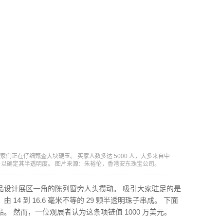
买家们正在仔细甄查大块硬玉。 买家人数多达 5000 人，大多来自中
以确定其半透明度。 图片来源：朱裕伦，香港安东珠宝公司。
品设计展区一角的陈列窗旁人头攒动。 吸引大家驻足的是
4 到 16.6 毫米不等的 29 颗半透明珠子串成。 下面
 然而，一位观展者认为这条项链值 1000 万美元。