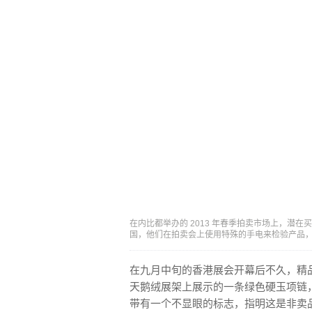
在内比都举办的 2013 年春季拍卖市场上，潜在
国，他们在拍卖会上使用特殊的手电来检验产品，
在九月中旬的香港展会开幕后不久，精
天鹅绒展架上展示的一条绿色硬玉项链，由 1
带有一个不显眼的标志，指明这是非卖品。