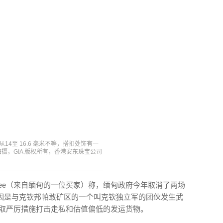
14至 16.6 毫米不等，搭扣处饰有一
don 拍摄，GIA 版权所有，香港安东珠宝公司
n Lee（来自缅甸的一位买家）称，缅甸政府今年取消了两场
因是与克钦邦帕敢矿区的一个叫克钦独立军的团伙发生武
采取严厉措施打击走私和估值偏低的发运货物。