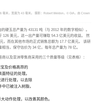
宽度为 43 毫米。 摄影：Robert Weldon，© GIA，由 Crown
缅甸的硬玉总产量为 43131 吨（与 2012 年的数字相似）。
26 美元，这一出产量可赚取 54.3 亿美元的收益。 然
美元，而在其他市场的正式销售总额为 17.7 亿美元。 该研
当，保守估价为 34 亿，每年总产量为 78 亿。
易商以及亚洲零售商采用的三个质量等级（见表格）：
珠宝及价格高昂的
表面特征的处理。
液进行处理，以去除
件中已被注入树脂，
行大动作处理，以改善其颜色。