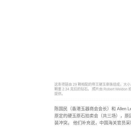
这条项链由 29 颗相配的帝王硬玉串珠组成，大小从
颗重 2.34 克拉的钻石。 照片由 Robert Wel
提供。
陈国民（香港玉器商会会长）和 Alle
原定的硬玉原石拍卖会（共三场），原
装冲突。 他们补充说，中国海关官员