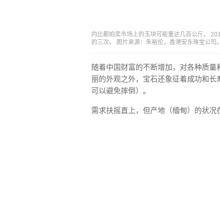
内比都拍卖市场上的玉块可能重达几百公斤。 20
的三次。 图片来源：朱裕伦，香港安东珠宝公司
随着中国财富的不断增加，对各种质量
丽的外观之外，宝石还象征着成功和长
可以避免摔倒）。
需求扶摇直上，但产地（缅甸）的状况