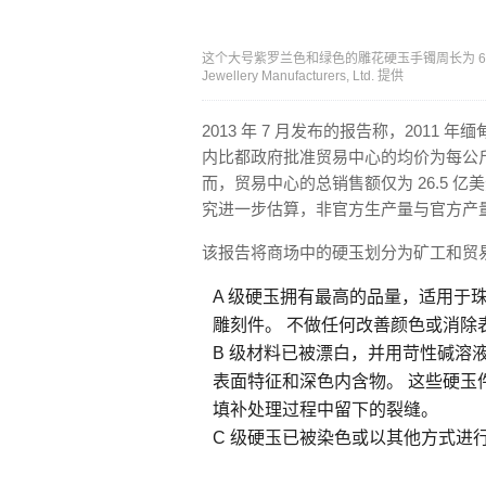
这个大号紫罗兰色和绿色的雕花硬玉手镯周长为 66 毫米，
Jewellery Manufacturers, Ltd. 提供
2013 年 7 月发布的报告称，2011 年
内比都政府批准贸易中心的均价为每公斤 1
而，贸易中心的总销售额仅为 26.5 亿
究进一步估算，非官方生产量与官方产量相
该报告将商场中的硬玉划分为矿工和贸
A 级硬玉拥有最高的品量，适用于
雕刻件。 不做任何改善颜色或消除
B 级材料已被漂白，并用苛性碱溶
表面特征和深色内含物。 这些硬玉
填补处理过程中留下的裂缝。
C 级硬玉已被染色或以其他方式进