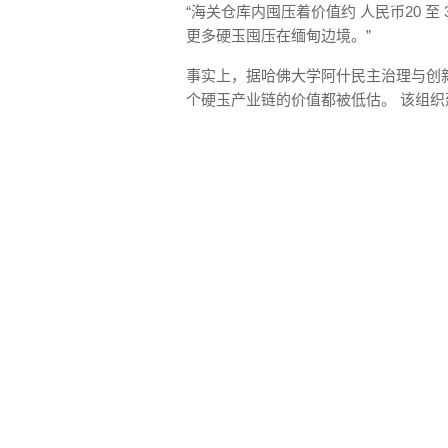
“海关仓库内囤压着价值约 人民币20 至 30
更多硬玉囤压在缅甸边境。”
事实上，据哈佛大学阿什民主治理与创新中心的 Da
个硬玉产业链的价值都被低估。 该组织建