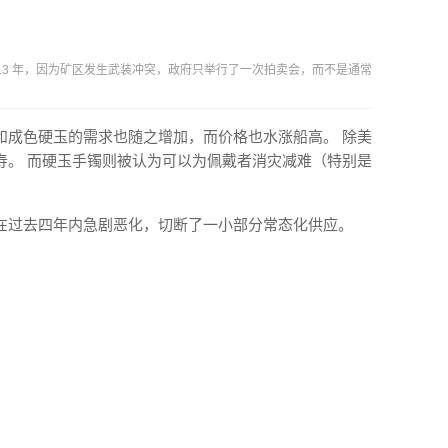
13 年，因为矿区发生武装冲突，政府只举行了一次拍卖会，而不是通常
。
和成色硬玉的需求也随之增加，而价格也水涨船高。 除美
寿。 而硬玉手镯则被认为可以为佩戴者消灾减难（特别是
在过去四年内急剧恶化，切断了一小部分常态化供应。