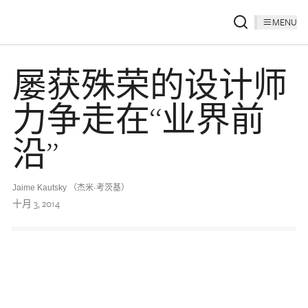
MENU
屡获殊荣的设计师
力争走在“业界前
沿”
Jaime Kautsky （杰米·考茨基）
十月 3, 2014