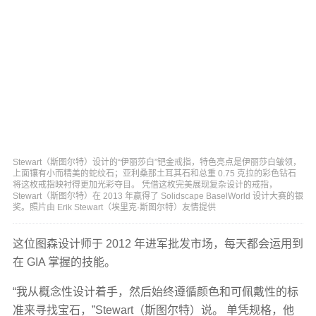
Stewart（斯图尔特）设计的“伊丽莎白”钯金戒指，特色亮点是伊丽莎白皱领，
上面镶有小而精美的蛇纹石；亚利桑那土耳其石和总重 0.75 克拉的彩色钻石
将这枚戒指映衬得更加光彩夺目。 凭借这枚完美展现复杂设计的戒指，
Stewart（斯图尔特）在 2013 年赢得了 Solidscape BaselWorld 设计大赛的银
奖。照片由 Erik Stewart（埃里克·斯图尔特）友情提供
这位图森设计师于 2012 年进军批发市场，每天都会运用到
在 GIA 掌握的技能。
“我从概念性设计着手，然后始终遵循颜色和可佩戴性的标
准来寻找宝石，”Stewart（斯图尔特）说。 单凭规格，他