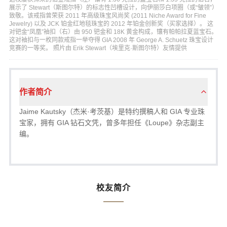
展示了 Stewart（斯图尔特）的标志性凹槽设计，向伊丽莎白项圈（或“皱领”）
致敬。该戒指曾荣获 2011 年高级珠宝风尚奖 (2011 Niche Award for Fine
Jewelry) 以及 JCK 铂金红地毯珠宝的 2012 年铂金创新奖（买家选择）。 这
对钯金“凤凰”袖扣（右）由 950 钯金和 18K 黄金构成，镶有帕帕拉夏蓝宝石。
这对袖扣与一枚同款戒指一举夺得 GIA 2008 年 George A. Schuetz 珠宝设计
竞赛的一等奖。 照片由 Erik Stewart（埃里克·斯图尔特）友情提供
作者简介
Jaime Kautsky（杰米·考茨基）是特约撰稿人和 GIA 专业珠
宝家，拥有 GIA 钻石文凭，曾多年担任《Loupe》杂志副主
编。
校友简介