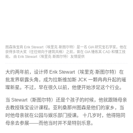
图森珠宝商 Erik Stewart（埃里克·斯图尔特）是一名 GIA 研究宝石学家。他在
获得多项大奖（往往倾向于建筑风格）之前，曾在 GIA 锤炼其 CAD 和镶工技
能。 由 Erik Stewart（埃里克·斯图尔特）友情提供
大约两年前，设计师 Erik Stewart（埃里克·斯图尔特）在
批发界崭露头角，成为拉斯维加斯 JCK 一颗冉冉升起的璀
璨新星。不过，早在很久以前，他便开始涉足这个行业。
当 Stewart（斯图尔特）还是个孩子的时候，他就跟随母亲
去教授珠宝设计课程。亚利桑那州图森是他们的家乡，当
时他母亲就在公园与娱乐部门授课。 十几岁时，他得陪同
母亲去参展——而他当时并不是特别乐意。