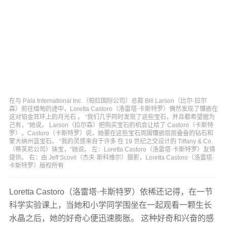
在与 Pala International Inc.（帕拉国际公司）总裁 Bill Larson（比尔·拉尔
森）前往缅甸的途中，Loretta Castoro（洛雷塔·卡斯特罗）偶然发现了镶嵌在
这对铂金耳环上的月光石 。 “我们几乎同时发现了这些宝石，并且都希望据为
己有，”她说。 Larson（拉尔森）把购买宝石的机会让给了 Castoro（卡斯特
罗）。Castoro（卡斯特罗）说，她要在这些宝石周围镶嵌层层叠叠的钻石和
蒙大纳州蓝宝石。 “我的灵感来自于许多 在 19 世纪之交设计的 Tiffany & Co.
（蒂芙尼公司）珠宝，”她说。 左：Loretta Castoro（洛雷塔·卡斯特罗）友情
提供。 右：由 Jeff Scovil（杰夫·斯科维尔）摄影，Loretta Castoro（洛雷塔·
卡斯特罗）版权所有
Loretta Castoro（洛雷塔·卡斯特罗）依稀还记得，在一节
科学实验课上，当她和小学同学围坐在一起观看一颗生长
水晶之后，她的好奇心便迅速膨胀。 这种好奇和兴奋的感