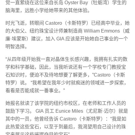
觉一直萦绕在这位来自长岛 Oyster Bay（牡蛎湾）学生的
脑海里，远胜小学给她带来的其他体验。
时光飞逝，转眼间 Castoro（卡斯特罗）已经高中毕业，她
的大伯父、纽约珠宝设计师兼制造商 William Emmons（威
廉·埃蒙斯）建议，加入 GIA 应该是开始她自己事业的一个
明智选择。
“从四年级开始我一直对晶体生长感兴趣，我拥有扎实的数
学和科学基础，因此，当我听说还有一个学校专门教授宝
石知识时，便迫不及待地想要了解更多，”Castoro（卡斯
特罗）说。 “我希望在我年少时就痴迷的领域进一步探索，
看看是否能成就一番事业。”
她报名就读了该学院的纽约市校区，在老师和工作人员的
鼓励下学习。 GIA 员工 Eunice Miles（尤尼斯·迈尔）就是
其中的一员，他曾经告诉 Castoro（卡斯特罗）：“我是如
此热爱这些宝石，以至于到最后，我渴望用自己设计的珠
宝来展示这些璀璨夺目的宝石”。