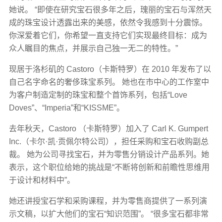
她说。 “即使在研究宝石很多年之后，瑰丽的宝石与浑然天
成的珠宝设计透露出来的美感，依然令我感到十分震惊。
你深爱着它们，你希望一直支持它们实现最终目标：成为
众人瞩目的焦点，并展示自己独一无二的特性。”
现居于洛杉矶的 Castoro（卡斯特罗）在 2010 年发布了以
自己名字命名的奢侈珠宝系列。 她也在市中心的工作室中
为客户制造定制的珠宝和整个首饰系列，包括“Love
Doves”、“Imperia”和“KISSME”。
去年秋天，Castoro （卡斯特罗）加入了 Carl K. Gumpert
Inc.（卡尔·凯·贡佩尔特公司），担任采购和宝石收购副总
裁。 她为公司寻找宝石，并为零售分销设计产品系列。她
表示，这个职位给她的挑战是​​“不断将创新和前瞻性思维用
于设计和材料中”。
她还讲授宝石学和采购课程，并为零售商提供​​了一​​系列演
示文稿，以扩大他们的宝石“知识范围​​”。 “很多宝石都非常