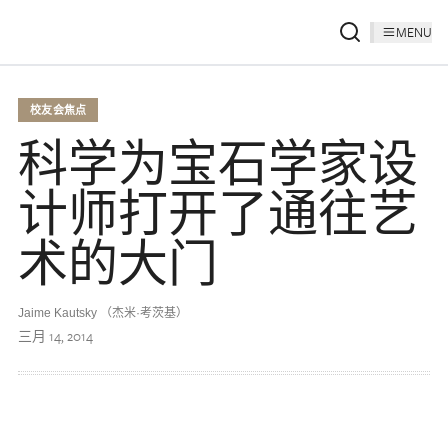
MENU
校友会焦点
科学为宝石学家设
计师打开了通往艺
术的大门
Jaime Kautsky （杰米·考茨基）
三月 14, 2014