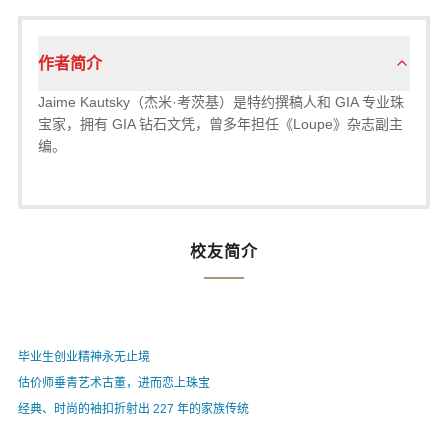
作者简介
Jaime Kautsky（杰米·考茨基）是特约撰稿人和 GIA 专业珠
宝家，拥有 GIA 钻石文凭，曾多年担任《Loupe》杂志副主
编。
校友简介
毕业生创业精神永无止境
估价师垂青艺术古董，进而恋上珠宝
经典、时尚的袖扣折射出 227 年的家族传统