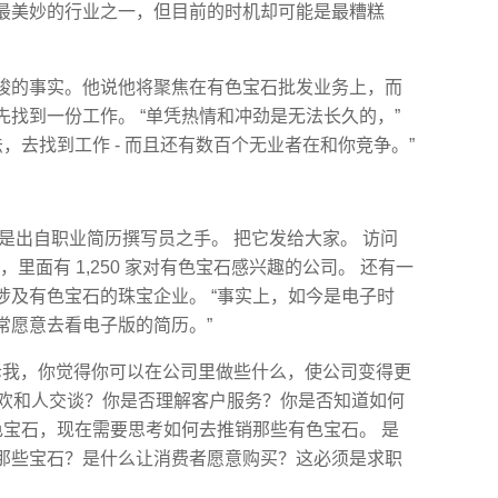
最美妙的行业之一，但目前的时机却可能是最糟糕
峻的事实。他说他将聚焦在有色宝石批发业务上，而
找到一份工作。 “单凭热情和冲劲是无法长久的，”
，去找到工作 - 而且还有数百个无业者在和你竞争。”
是出自职业简历撰写员之手。 把它发给大家。 访问
录，里面有 1,250 家对有色宝石感兴趣的公司。 还有一
涉及有色宝石的珠宝企业。 “事实上，如今是电子时
常愿意去看电子版的简历。”
话告诉我，你觉得你可以在公司里做些什么，使公司变得更
否喜欢和人交谈？你是否理解客户服务？你是否知道如何
色宝石，现在需要思考如何去推销那些有色宝石。 是
那些宝石？是什么让消费者愿意购买？这必须是求职