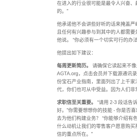
在进入的行业很可能是最令人兴奋、
的。”
他承诺他不会讲些好听的话来掩盖严
且任何有兴趣参与到其中的人都需要先
他说。 “你必须有一个切实可行的办法
他提出如下建议：
每周更新简历。
请确保它读起来不像
AGTA.org，点击会员并下载源通讯
份宝石产业指南，里面列出了上千家
代，你们也可从中受益。因为人们非
求职信至关重要。
“请用 2-3 段
好。”你需要想想你的技能 - 你是
去为他们构建业务？ “你能够介绍有
什么动机让我们的零售客户愿意购买
信的重点所在。”