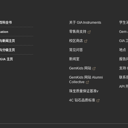
关于 GIA Instruments
学生
百科全书
零售商支持
Gem &
ation
校区商店
GIA
与新闻主页
常见问答
地点
与分级主页
新闻室
报告
GIA 主页
GemKids 网站
支持 
GemKids 网站 Alumni
联系
Collective
API
珠宝质量保证基准v
4C 钻石品质标准