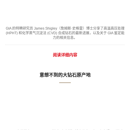
GIA 的特聘研究员 James Shigley（詹姆斯·史格雷）博士分享了高温高压处理
(HPHT) 和化学蒸气沉淀法 (CVD) 合成钻石的最新进展，以及关于 GIA 鉴定能
力的相关信息。
阅读详细内容
意想不到的大钻石原产地