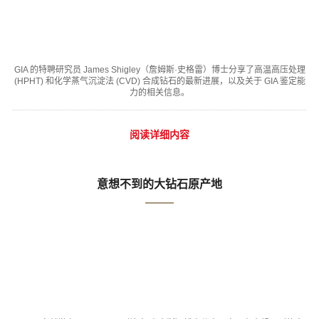
GIA 的特聘研究员 James Shigley（詹姆斯·史格雷）博士分享了高温高压处理
(HPHT) 和化学蒸气沉淀法 (CVD) 合成钻石的最新进展，以及关于 GIA 鉴定能
力的相关信息。
阅读详细内容
意想不到的大钻石原产地