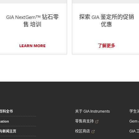
GIA NextGem™ 钻石零
探索 GIA 鉴定所的促销
售 培训
优惠
LEARN MORE
了解更多
关于 GIA Instruments
学生
百科全书
零售商支持
Gem &
ation
校区商店
GIA
与新闻主页