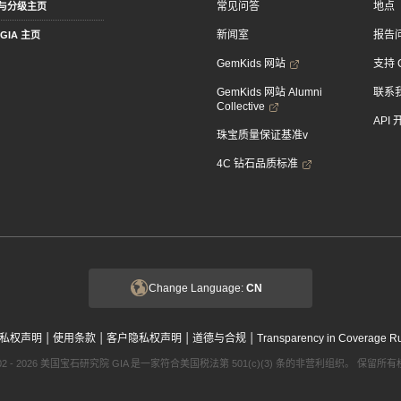
常见问答
地点
与分级主页
新闻室
报告
GIA 主页
GemKids 网站
支持 
GemKids 网站 Alumni
联系
Collective
API
珠宝质量保证基准v
4C 钻石品质标准
Change Language:
CN
|
|
|
|
私权声明
使用条款
客户隐私权声明
道德与合规
Transparency in Coverage R
002 - 2026 美国宝石研究院 GIA 是一家符合美国税法第 501(c)(3) 条的非营利组织。 保留所