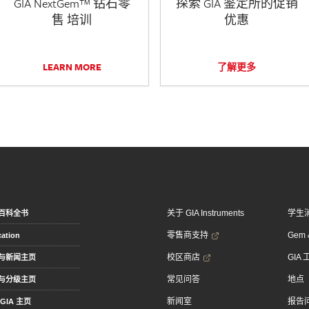
GIA NextGem™ 钻石零
探索 GIA 鉴定所的促销
售 培训
优惠
LEARN MORE
了解更多
关于 GIA Instruments
学生
百科全书
零售商支持
Gem &
ation
校区商店
GIA
与新闻主页
常见问答
地点
与分级主页
新闻室
报告
GIA 主页