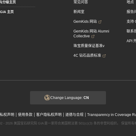
常见问答
地点
与分级主页
新闻室
报告
GIA 主页
GemKids 网站
支持 
GemKids 网站 Alumni
联系
Collective
API
珠宝质量保证基准v
4C 钻石品质标准
Change Language:
CN
|
|
|
|
私权声明
使用条款
客户隐私权声明
道德与合规
Transparency in Coverage R
002 - 2026 美国宝石研究院 GIA 是一家符合美国税法第 501(c)(3) 条的非营利组织。 保留所