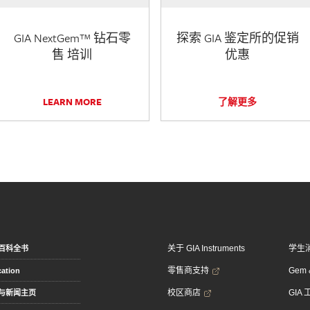
GIA NextGem™ 钻石零
探索 GIA 鉴定所的促销
售 培训
优惠
LEARN MORE
了解更多
关于 GIA Instruments
学生
百科全书
零售商支持
Gem &
ation
校区商店
GIA
与新闻主页