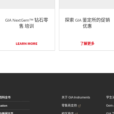
GIA NextGem™ 钻石零
探索 GIA 鉴定所的促销
售 培训
优惠
LEARN MORE
了解更多
关于 GIA Instruments
学生
百科全书
零售商支持
Gem &
ation
校区商店
GIA
与新闻主页