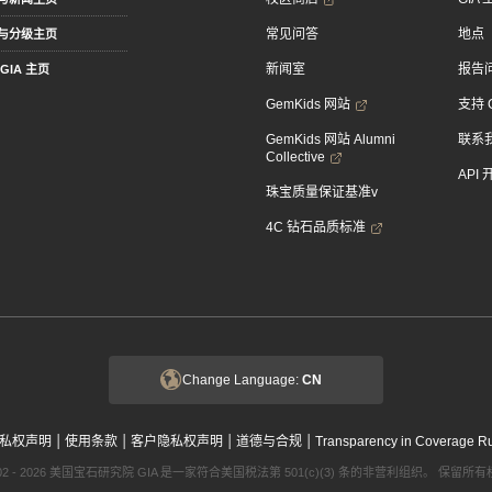
常见问答
地点
与分级主页
新闻室
报告
GIA 主页
GemKids 网站
支持 
GemKids 网站 Alumni
联系
Collective
API
珠宝质量保证基准v
4C 钻石品质标准
Change Language:
CN
|
|
|
|
私权声明
使用条款
客户隐私权声明
道德与合规
Transparency in Coverage R
002 - 2026 美国宝石研究院 GIA 是一家符合美国税法第 501(c)(3) 条的非营利组织。 保留所