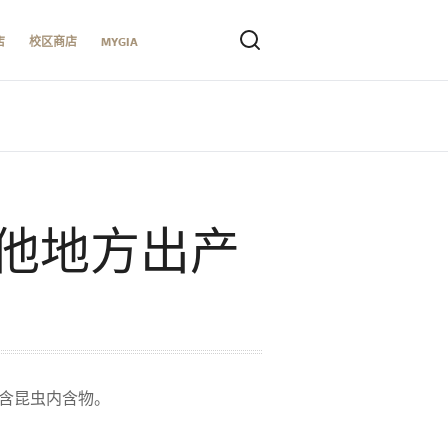
店
校区商店
MYGIA
他地方出产
含昆虫内含物。