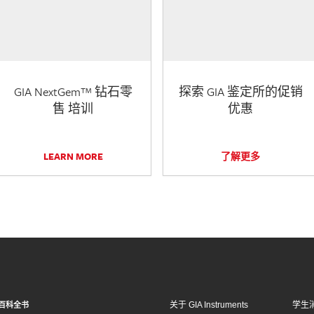
GIA NextGem™ 钻石零
探索 GIA 鉴定所的促销
售 培训
优惠
LEARN MORE
了解更多
关于 GIA Instruments
学生
百科全书