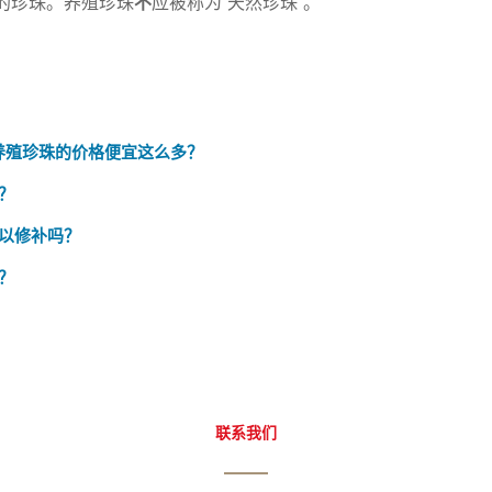
的珍珠。养殖珍珠
不
应被称为“天然珍珠”。
海养殖珍珠的价格便宜这么多？
？
以修补吗？
？
联系我们