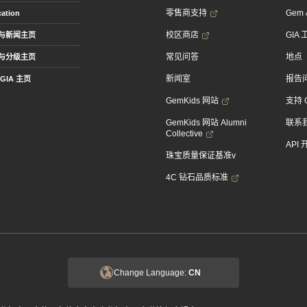
零售商支持
Gem &
ation
校区商店
GIA
与新闻主页
常见问答
地点
与分级主页
新闻室
报告
GIA 主页
GemKids 网站
支持 
GemKids 网站 Alumni
联系
Collective
API
珠宝质量保证基准v
4C 钻石品质标准
Change Language:
CN