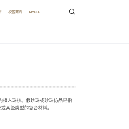
店
校区商店
MYGIA
？
内植入珠核。假珍珠或珍珠仿品是指
壳或某些类型的复合材料。