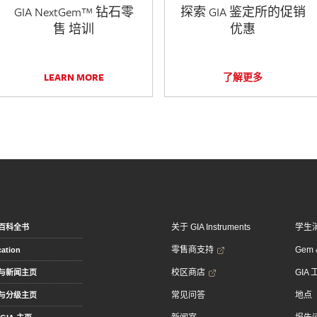
GIA NextGem™ 钻石零
探索 GIA 鉴定所的促销
售 培训
优惠
LEARN MORE
了解更多
关于 GIA Instruments
学生
百科全书
零售商支持
Gem &
ation
校区商店
GIA
与新闻主页
常见问答
地点
与分级主页