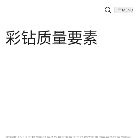
MENU
彩钻质量要素
这颗重 10.12 克拉的艳彩黄色梨形钻石展示了花式造型应用于黄色钻石的颜色