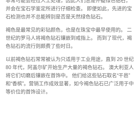
非常可能会经过人工处理，因此人们总是怀疑绿色钻石，
并会在宝石学鉴定所进行仔细检查。 即便如此，先进的宝
石检测也并不总能辨别是否是天然绿色钻石。
褐色是最常见的彩钻颜色，也是在珠宝中最早使用的。 二
世纪的罗马人将褐色钻石镶嵌到戒指上。 而到了现代，褐
色钻石的流行则颇费了些时日。
以前褐色钻石常常被认为只适用于工业用途，直到 20 世纪
80 年代，阿盖尔矿开始生产大量的褐色钻石。 澳大利亚人
将它们切磨后镶嵌在首饰中。 他们给这些钻石取名“干邑”
和“香槟”。营销工作成效显著，如今褐色钻石已广泛用于中
等价位的首饰设计。