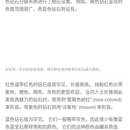
色钻石分级系统进行了相应设置。 例如，黄色钻石呈现的
色度范围很广，而蓝色钻石则没有。
彩钻有一系列的颜色强度，其中颜色强烈鲜艳的彩钻最为稀有。
红色或带红色的钻石极其罕见，价值很高。 纯粉红色比带
紫色、橙色、褐色、灰色的更受欢迎。 业内人士在推销此
类极具魅力的钻石时，常用到“蔷薇色娇红” (rose-colored)
来形容。带紫色的钻石则用“淡紫色” (mauve) 来形容。
蓝色钻石极为罕见。 它们一般略带灰色，因此很少有像蓝
色蓝宝石那样饱和的颜色。 它们的这种颜色由硼杂质造