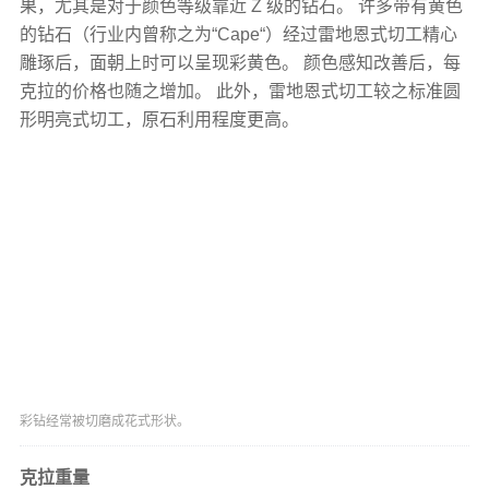
果，尤其是对于颜色等级靠近 Z 级的钻石。 许多带有黄色
的钻石（行业内曾称之为“Cape“）经过雷地恩式切工精心
雕琢后，面朝上时可以呈现彩黄色。 颜色感知改善后，每
克拉的价格也随之增加。 此外，雷地恩式切工较之标准圆
形明亮式切工，原石利用程度更高。
彩钻经常被切磨成花式形状。
克拉重量