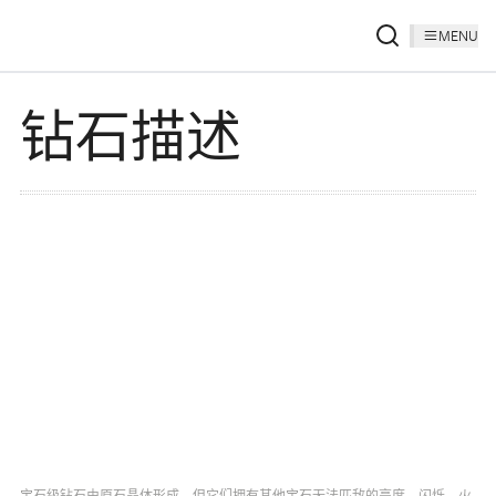
MENU
钻石描述
宝石级钻石由原石晶体形成，但它们拥有其他宝石无法匹敌的亮度、闪烁、火