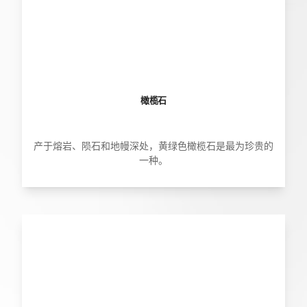
橄榄石
产于熔岩、陨石和地幔深处，黄绿色橄榄石是最为珍贵的
一种。