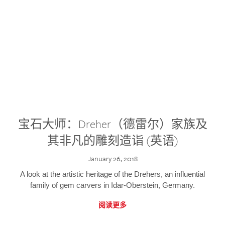
宝石大师：Dreher（德雷尔）家族及
其非凡的雕刻造诣 (英语)
January 26, 2018
A look at the artistic heritage of the Drehers, an influential
family of gem carvers in Idar-Oberstein, Germany.
阅读更多