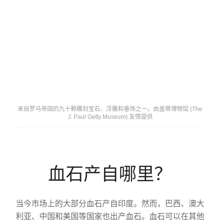
来自罗马帝国的九十颗雕刻宝石、浮雕和垂饰之一。由盖蒂博物馆 (The
J. Paul Getty Museum) 友情提供
血石产自哪里？
当今市场上的大部分血石产自印度。然而，巴西、澳大
利亚、中国和美国等国家也出产血石。血石可以在其他