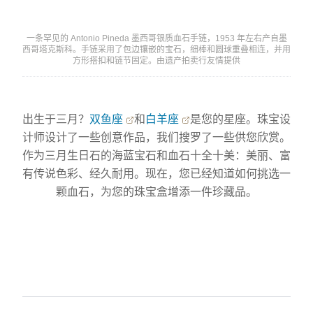
一条罕见的 Antonio Pineda 墨西哥银质血石手链，1953 年左右产自墨
西哥塔克斯科。手链采用了包边镶嵌的宝石，细棒和圆球重叠相连，并用
方形搭扣和链节固定。由遗产拍卖行友情提供
出生于三月？
双鱼座
和
白羊座
是您的星座。珠宝设
计师设计了一些创意作品，我们搜罗了一些供您欣赏。
作为三月生日石的海蓝宝石和血石十全十美：美丽、富
有传说色彩、经久耐用。现在，您已经知道如何挑选一
颗血石，为您的珠宝盒增添一件珍藏品。