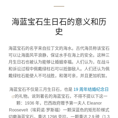
海蓝宝石生日石的意义和历
史
海蓝宝石的名字来自拉丁文的海水。古代海员称该宝石
可以让海面风平浪静，保证水手在海上的安全。这种三
月生日石也被认为能够让婚姻幸福。人们认为，在战斗
和诉讼过程中佩戴绿柱石可以抵御敌人。人们还认为佩
戴绿柱石能使人不可战胜，和蔼可亲，并且更加机智。
海蓝宝石不仅是三月生日石，也是
19 周年结婚纪念日
的礼物。说到著名的海蓝宝石，不得不提以下这一
颗：1936 年，巴西政府赠予第一夫人 Eleanor
Roosevelt（埃莉诺·罗斯福）一颗深蓝色的矩形阶梯式
切磨海蓝宝石，重达 1298 克拉。一颗重达 2.9 磅（1.3