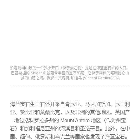
沿着陡峭山坡的一个狭小开口（位于最左侧）是通往海蓝宝石矿的入口。
巴基斯坦的 Shigar 山谷蕴含丰富的宝石矿藏，它位于雄伟的喀喇昆仑山
脉的山麓之间。摄影：文森特·珀迪乌 (Vincent Pardieu)/GIA
海蓝宝石生日石还开采自肯尼亚、马达加斯加、尼日利
亚、赞比亚和莫桑比克，以及非洲的其他地区。美国产
地包括科罗拉多州的 Mount Antero 地区（作为州宝
石）和加利福尼亚州的河滨县和圣迭哥县。此外，在中
国、缅甸、俄罗斯和乌克兰等国家也发现了海蓝宝石。