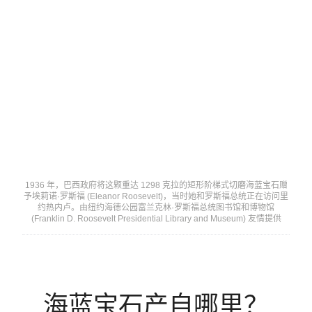
1936 年，巴西政府将这颗重达 1298 克拉的矩形阶梯式切磨海蓝宝石赠
予埃莉诺·罗斯福 (Eleanor Roosevelt)，当时她和罗斯福总统正在访问里
约热内卢。由纽约海德公园富兰克林·罗斯福总统图书馆和博物馆
(Franklin D. Roosevelt Presidential Library and Museum) 友情提供
海蓝宝石产自哪里？