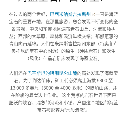
在过去的两个世纪，
巴西米纳斯吉拉斯州
一直是海蓝
宝石的重要产地。在那里旅游，您会发现不断变化的全
景景观：中央和东部地区遍布岩石山丘、河流和矮树
丛；西部的大草原、森林和溪流纵横交错；郁郁葱葱的
青山向南延绵。人们在米纳斯吉拉斯州东部（特奥菲卢
奥托尼的宝石中心附近）的原生（硬质岩石）和次生
（风化）伟晶岩矿床发现了海蓝宝石。
人们还在
巴基斯坦的喀喇昆仑山麓
的高处发现了海蓝宝
石。为了到达矿床，矿工们必须爬上海拔 9800 至
13,000 多英尺（3000 至 4000 多米）的陡峭山路，并
在险峻的悬崖边上作业。 这个荒凉的岩石世界下面是
肥沃的峡谷、湍急的河流和小镇。产自这个地区的海蓝
宝石被形容为“水般清澈”。