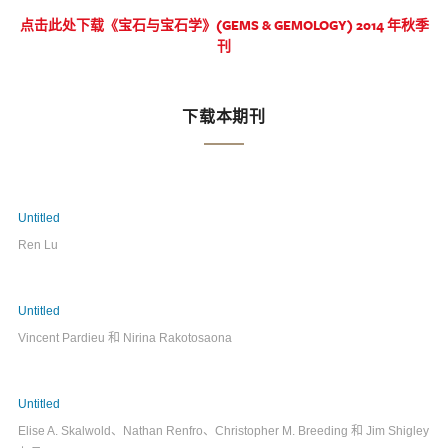
点击此处下载《宝石与宝石学》(GEMS & GEMOLOGY) 2014 年秋季
刊
下载本期刊
Untitled
Ren Lu
Untitled
Vincent Pardieu 和 Nirina Rakotosaona
Untitled
Elise A. Skalwold、Nathan Renfro、Christopher M. Breeding 和 Jim Shigley