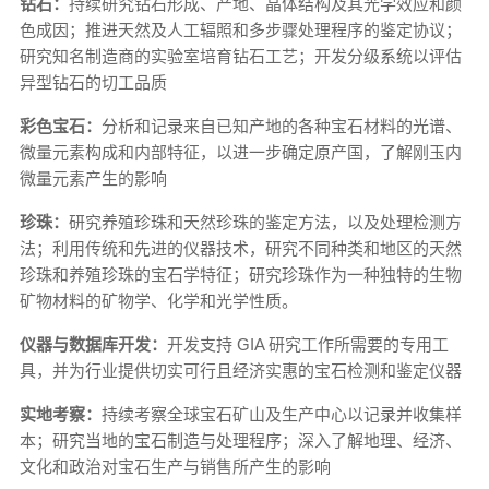
钻石：
持续研究钻石形成、产地、晶体结构及其光学效应和颜
色成因；推进天然及人工辐照和多步骤处理程序的鉴定协议；
研究知名制造商的实验室培育钻石工艺；开发分级系统以评估
异型钻石的切工品质
彩色宝石：
分析和记录来自已知产地的各种宝石材料的光谱、
微量元素构成和内部特征，以进一步确定原产国，了解刚玉内
微量元素产生的影响
珍珠：
研究养殖珍珠和天然珍珠的鉴定方法，以及处理检测方
法；利用传统和先进的仪器技术，研究不同种类和地区的天然
珍珠和养殖珍珠的宝石学特征；研究珍珠作为一种独特的生物
矿物材料的矿物学、化学和光学性质。
仪器与数据库开发：
开发支持 GIA 研究工作所需要的专用工
具，并为行业提供切实可行且经济实惠的宝石检测和鉴定仪器
实地考察：
持续考察全球宝石矿山及生产中心以记录并收集样
本；研究当地的宝石制造与处理程序；深入了解地理、经济、
文化和政治对宝石生产与销售所产生的影响