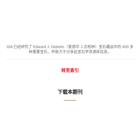
GIA 已经研究了 Edward J. Gübelin（爱德华·J·古柏林）宝石藏品中的 400 多
种重要宝石，并致力于分享此宝石学资源库信息。
转至索引
下载本期刊