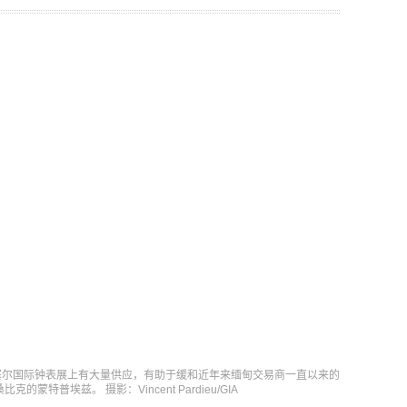
塞尔国际钟表展上有大量供应，有助于缓和近年来缅甸交易商一直以来的
特普埃兹。 摄影：Vincent Pardieu/GIA