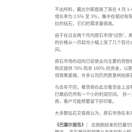
不出所料，戴比尔斯提高了其在 4 月 1-
增长率为 2.5％ 至 3％，集中在相
拉的钻石，它们的需求量很高。
由于在过去两个月内原石市场“过热”，
的价格从一月起也小幅上涨了几个百分
间。
原石市场的动向已促使业内主要的贷款
购买提供 70% 而非 100％ 的资金
贷政策紧缩，许多公司仍然愿意哄抬原
与去年不同，看货商在此次看货会上没
打磨后仍然有一个小的利润空间。 另
商，客户可能想要留下好印象。
大多数钻石交易商认为，原石市场在未
《巴塞尔报告》：
在刚刚结束的巴塞尔国际
惨淡。 宝石展厅的销量从去年起有小幅