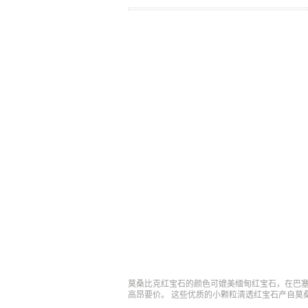
莫桑比克红宝石的颜色可媲美缅甸红宝石，在巴
高昂要价。 这些优质的小颗粒清透红宝石产自莫桑比克的蒙