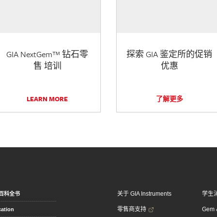
GIA NextGem™ 钻石零
探索 GIA 鉴定所的促销
售 培训
优惠
LEARN MORE
了解更多
关于 GIA Instruments
学生
百科全书
零售商支持
Gem &
ation