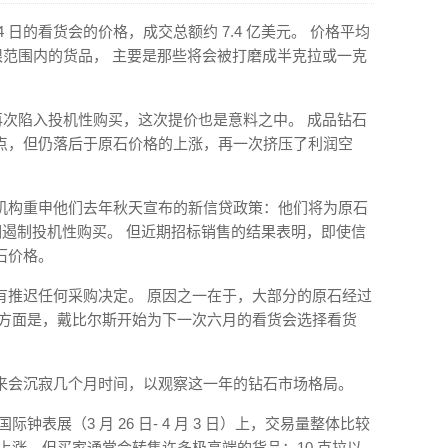
4 日的看货会的价格，成交总额约 7.4 亿美元。 价格平均
对有限范围内的货品， 主要是那些将会被打磨成半克拉或一克
再次陷入投机性购买，这次提价也是意料之中。 成品钻石
点，但仍落后于原石价格的上涨，再一次挤压了利润空
机构重申他们去年秋天宣布的新信贷政策：他们将为原石
，以期遏制投机性购买。 但近期招标销售的结果表明，即使信
石价格。
有推迟任何采购决定。 原因之一在于，大部分的原石经过
一方面是，戴比尔斯开始为下一次六月的看货会选择看货
来会沉寂几个月时间，以观察这一年的钻石市场格局。
钟表展（3 月 26 日- 4 月 3 日）上，交易量整体比较
上涨，但买家通常会转售许多极高端的货品：10 克拉以