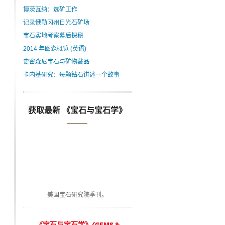
博茨瓦纳：选矿工作
记录俄勒冈州日光石矿场
宝石实地考察幕后探秘
2014 年图森概览 (英语)
史密森尼宝石与矿物藏品
卡内基研究：每颗钻石讲述一个故事
获取最新 《宝石与宝石学》
美国宝石研究院季刊。
《宝石与宝石学》(GEMS &