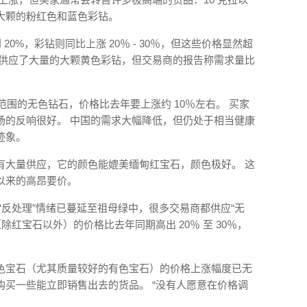
大颗的粉红色和蓝色彩钻。
20%，彩钻则同比上涨 20％ - 30％，但这些价格显然超
上供应了大量的大颗黄色彩钻，但交易商的报告称需求量比
拉范围的无色钻石，价格比去年要上涨约 10％左右。 买家
场的反响很好。 中国的需求大幅降低，但仍处于相当健康
迹象。
有大量供应，它的颜色能媲美缅甸红宝石，颜色极好。 这
以来的高昂要价。
“反处理”情绪已蔓延至祖母绿中，很多交易商都供应“无
除红宝石以外）的价格比去年同期高出 20％ 至 30％，
色宝石（尤其质量较好的有色宝石）的价格上涨幅度已无
买一些能立即销售出去的货品。 “没有人愿意在价格调