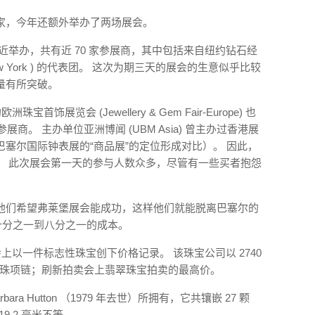
家，今年还额外举办了两场展会。
的附近举办，共有近 70 家参展商，其中包括来自纽约钻石经
 of New York ) 的代表团。 这次为期三天的展会的生意似乎比较
量有所突破。
饰展览会 (Jewellery & Gem Fair-Europe) 也
展商。 主办单位亚洲博闻 (UBM Asia) 曾主办过香港展
塞尔国际钟表展的“商品展”的定位形成对比）。 因此，
。 此次展会第一天的参与人数众多，尽管有一些买者抱怨
他们希望弗莱堡展会能成功，这样他们就能脱离巴塞尔的
十分之一到八分之一的成本。
香港拍卖会上以一件标志性珠宝创下价格记录。 该珠宝公司以 2740
ni 翡翠串珠项链；刷新拍卖会上翡翠珠宝拍卖的最高价。
a Hutton （1979 年去世）所拥有，它共镶嵌 27 颗
19.2 毫米不等。