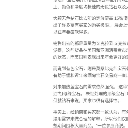
上、颜色和净度均极佳的无色钻石以及
大颗无色钻石比去年的定价要高 15％ 到 
出了许多富有买家的购买极限。 展会
以往年要疲软得多。
销售出去的都是重量为 3 克拉到 5 克
觉得，这些货品在美国和亚洲消费者市
的状态，而美国则表现出来年会更好的
而说到有色宝石，则是莫桑比克红宝石
有助于缓和近年来缅甸宝石交易商一直
对未加热蓝宝石的需求依然强劲。 这种
油”祖母绿宝石。 未经处理的顶级宝石（
但就钻石来说，买家也很有选择性。
事实上，经销商和买家都一致认为，有
法用需求来做合理的解释，所以他们仅购
整期间囤积大量商品，”一位参展商说。