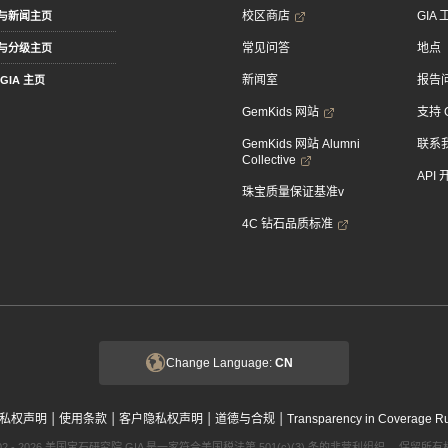
校区商店
GIA
与新闻主页
常见问答
地点
与分级主页
新闻室
报告
GIA 主页
GemKids 网站
支持 
GemKids 网站 Alumni
联系
Collective
API
珠宝质量保证基准v
4C 钻石品质标准
Change Language:
CN
|
|
|
|
私权声明
使用条款
客户隐私权声明
道德与合规
Transparency in Coverage R
002 - 2026 美国宝石研究院 GIA 是一家符合美国税法第 501(c)(3) 条的非营利组织。 保留所