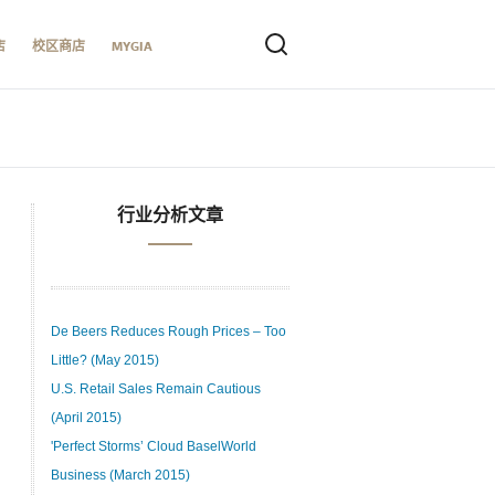
店
校区商店
MYGIA
行业分析文章
De Beers Reduces Rough Prices – Too
Little? (May 2015)
U.S. Retail Sales Remain Cautious
(April 2015)
'Perfect Storms’ Cloud BaselWorld
Business (March 2015)