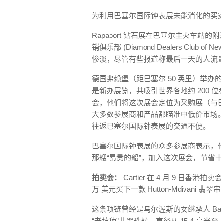
为利用巴塞尔国际钟表展未能消化的买
Rapaport 钻石展在巴塞尔主火车站
销俱乐部 (Diamond Dealers Club
惨淡，尽管有些报道称最后一天的人流
德国弗赖堡（距巴塞尔 50 英里）举办的欧洲珠宝首
是新办展览，共吸引世界各地约 200 位参
会，他们将这次展会定位为采购展（与巴
大多数参展商和产品都瞄准中低价市场
往返巴塞尔国际钟表展的交通不便。
巴塞尔国际钟表展的众多参展商表示，
那艘“昂贵的船”，加入这次展会，节省
拍卖会：
Cartier 在 4 月 9 日
万 美元买下一款 Hutton-Mdiva
这条项链曾经是乌尔渥斯的女继承人 Barbar
“老坑种”翡翠珠粒，直径从 15.4 毫米至 