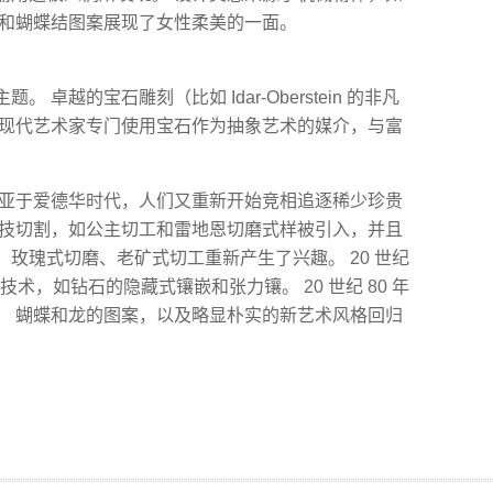
卉和蝴蝶结图案展现了女性柔美的一面。
卓越的宝石雕刻（比如 Idar-Oberstein 的非凡
些现代艺术家专门使用宝石作为抽象艺术的媒介，与富
景象不亚于爱德华时代，人们又重新开始竞相追逐稀少珍贵
科技切割，如公主切工和雷地恩切磨式样被引入，并且
玫瑰式切磨、老矿式切工重新产生了兴趣。 20 世纪
术，如钻石的隐藏式镶嵌和张力镶。 20 世纪 80 年
。 蝴蝶和龙的图案，以及略显朴实的新艺术风格回归