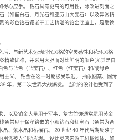
加得心应手。 钻石具有更高的可用性，除改进刻面之
石（如蛋白石、月光石和亚历山大变石）​​以及异常精
昂贵的彩色钻石镶嵌于工艺精湛的铂金底座上，是爱德
）
之后，与新艺术运动时代风格的空灵感性和花环风格
图案精致优雅，并采用大胆而对比鲜明的颜色[尤其是白
白色与蓝色（蓝宝石）、红色（红宝石）和/或绿色
用主义。 铂金在这一时期极受欢迎。 抽象图案、圆滑
39 年，第二次世界大战爆发。 当时的设计也受到了
不应求，以及铂金大量用于军事，复古首饰通常是用黄金
曲线通常见于保守镶嵌的小颗钻石和红宝石（通常为合
、紫水晶和柘榴石。 20 世纪 40 年代后期反映了
丽用途被人们所发现。 设计灵感来源于机械物体，如