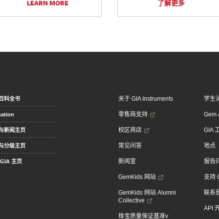
LEARN MORE
了解更多
关于 GIA Instruments
学生
百科全书
零售商支持
Gem &
ation
校区商店
GIA
与新闻主页
常见问答
地点
与分级主页
新闻室
报告
GIA 主页
GemKids 网站
支持 
GemKids 网站 Alumni
联系
Collective
API
珠宝质量保证基准v