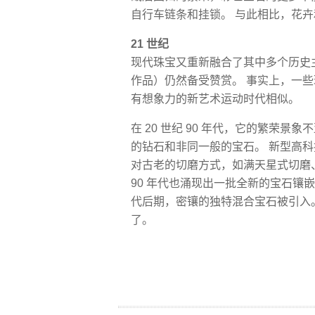
自行车链条和挂锁。 与此相比，花
21 世纪
现代珠宝又重新融合了其中多个历史主题。 
作品）仍然备受赞赏。 事实上，一
有想象力的新艺术运动时代相似。
在 20 世纪 90 年代，它的繁荣
的钻石和非同一般的宝石。 新型高
对古老的切磨方式，如满天星式切磨、
90 年代也涌现出一批全新的宝石镶嵌技
代后期，密镶的独特混合宝石被引入
了。