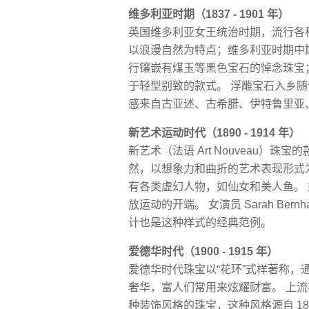
维多利亚时期（1837 - 1901 年）
英国维多利亚女王统治时期，流行各种不同
以浪漫自然为特点；维多利亚时期中期（1
行镶嵌有煤玉等黑色宝石的悼念珠宝；而维
于轻型别致的款式。 浮雕宝石入乡
感来自古亚述、古希腊、伊特鲁里亚
新艺术运动时代（1890 - 1914 年）
新艺术（法语 Art Nouveau）
然，以想象力和曲折的艺术表现形式
有各类虚幻人物，如仙女和美人鱼。
放运动的开端。 女演员 Sarah Bernh
计也是这种样式的经典范例。
爱德华时代（1900 - 1915 年）
爱德华时代珠宝以“花环”式样著称，
奢华，富人们常用来炫耀财富。 上流社
种装饰风格的珠宝，这种风格源自 1