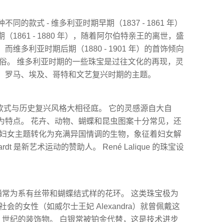
的款式 - 维多利亚时期早期（1837 - 1861 年）
861 - 1880 年），随着阿尔伯特亲王的离世，盛
多利亚时期后期（1880 - 1901 年）的首饰倾向
随俗。 维多利亚时期的一些珠宝是过往文化的再现，灵
、罗马、埃及、哥特和文艺复兴时期的主题。
珠宝的款式与历史复兴风格大相径庭。 它的灵感源自大自
为特点。 花卉、动物、蝴蝶和昆虫图案十分常见，还
 妇女主题转化为充满异国情调的生物，象征着妇女解
ardt 是新艺术运动的赞助人。 René Lalique 的珠宝设
通常为系有丝带和蝴蝶结式样的花环。 这类珠宝极为
会的女性（如威尔士王妃 Alexandra）就曾佩戴这
8 世纪的装饰物。 白银常被铂金代替，这是技术进步