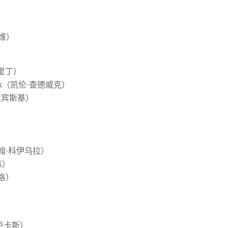
塔维）
布里丁）
ick（凯伦·查德威克）
·杜宾斯基）
）
（约翰·科伊乌拉）
森）
芙洛）
·卢卡斯）