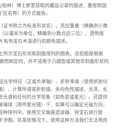
lin（古柏林）博士那里获取的藏品记录的描述，要按照国
矿区名称）的方式报告。
状（证书称之为标准形状名）、克拉重量（精确到小数
、尺寸（以毫米为单位，精确到小数点后三位）、透明度
IA 有色宝石术语进行的颜色描述。
图上所示宝石形状和刻面排列的图表。这些图是根据
比例测量数据而制定的，并不适用于凸圆型或其他非刻面形状的
包括光学特征（正或负单轴）、折射率值（使用折射仪
值）、计算所得双折射值、多向色性描述、光泽、长
收光谱和任何的光学现象（如色变或星光）。还提供
玻璃球（用作聚光镜）下，如果可以确定光轴方向，
这种排列中，使用交叉偏振滤波器，将宝石进行旋
干涉图。在某些情况下，使用这种方法我们无法用肉