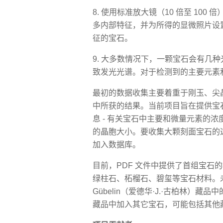
8. 使用标准放大镜（10 倍至 10
多内部特征，并为所得的显微照片设
征的宝石。
9. 大多数情况下，一颗宝石会有几
致发光光谱。对于检测到的主要元素和
最初的数据收集主要着重于刚玉、尖晶石
中所获的结果。当前项目旨在提供宝
息 - 有关宝石中主要和微量元素的浓
的晶胞大小。要收集大颗刻面宝石的
加入数据库。
目前，PDF 文件中提供了首组宝石的
绿柱石、柘榴石、碧玺等宝石材料。未来
Gübelin（爱德华·J.·古柏林）
藏品中加入其它宝石，可能包括其他