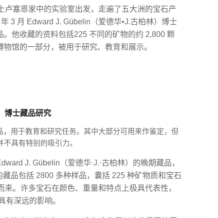
士卢塞恩家中的实验室出发，走遍了五大洲的宝石产
月 Edward J. Gübelin（爱德华•J.古柏林）博士
。他收藏的资料包括225 不同的矿物的约 2,800 颗
GIA 博物馆的一部分，被用于研究、教育和展示。
古柏林）博士藏品研究
样品，用于教育和研究任务。其中大部分可用来作鉴定，但
并不具有特别的吸引力。
dward J. Gübelin（爱德华·J.·古柏林）的晚期藏品，
的藏品包括 2800 多种样品，囊括 225 种矿物质和宝石
而来。许多宝石在颜色、重量和特点上极具代表性，
力具有深远的影响。