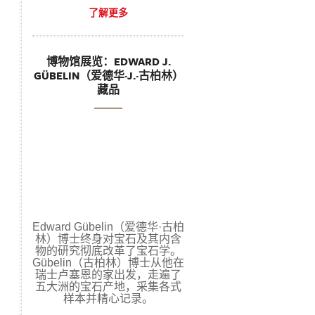
了解更多
博物馆展览：EDWARD J.
GÜBELIN（爱德华·J.·古柏林）
藏品
Edward Gübelin（爱德华·古柏
林）博士终身对宝石及其内含
物的研究彻底改革了宝石学。
Gübelin（古柏林）博士从他在
瑞士卢塞恩的家出发，走遍了
五大洲的宝石产地，采集各式
样本并精心记录。