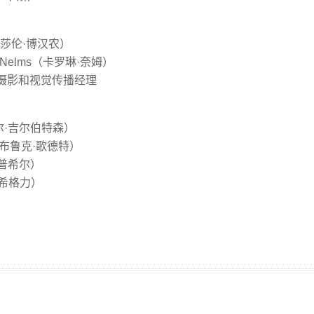
n（莎伦·博汉农）
 Nelms（卡罗琳·奈姆）
登），摄影和视觉传播经理
阿尔·吉尔伯特森）
t（布鲁克·歌德特）
·恒普希尔）
斯·希格力）