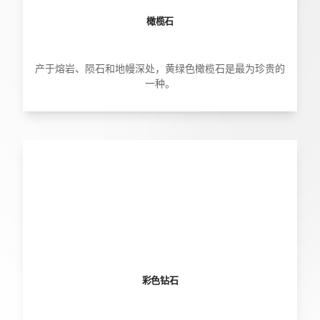
橄榄石
产于熔岩、陨石和地幔深处，黄绿色橄榄石是最为珍贵的
一种。
彩色钻石