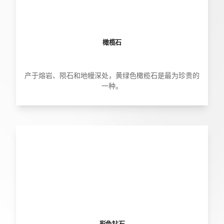
橄榄石
产于熔岩、陨石和地幔深处，黄绿色橄榄石是最为珍贵的
一种。
彩色钻石