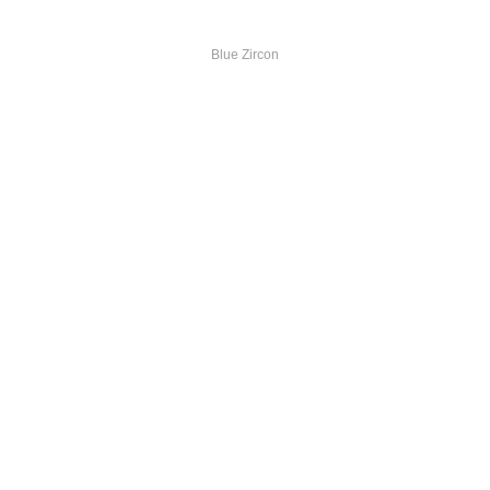
BLUE ZIRCON
Blue Zircon