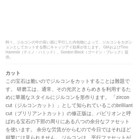
時々、ジルコンの中の長い面に平行した内包物によって、ジルコンをカボシ
ョンとしてカットする際にキャッツアイ効果が生じます。 GIAおよびTino
Hammid（ティノ・ハミッド）、Gordon Bleck（ゴードン・ブレック）提
供。
カット
この宝石は脆いのでジルコンをカットすることは難題で
す。 研磨工は、通常、その光沢ときらめきを利用するた
めに華麗なスタイルにジルコンを形作ります。 「zircon
cut（ジルコンカット）」として知られているこのbrilliant
cut（ブリリアントカット）の修正版は、パビリオンと呼
ばれる宝石の下部の周りにある八つの余分なファセット
を使います。 余分な労賃がからむので今日ではそれほど
頻繁には見られません。 ジルコンは、平行ファセットが