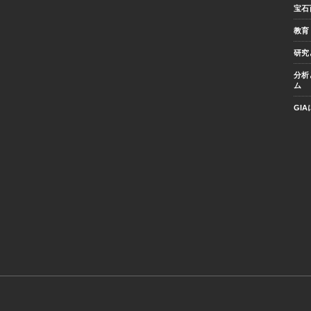
宝石
教育
研究
分析
ム
GI