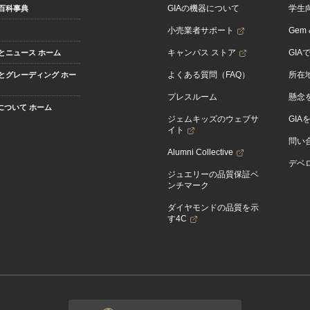
GIAの機器について
学生
百科事典
小売業者サポート
Gem &
キャンパス ストア
GIA
とニュース ホーム
よくある質問（FAQ）
所在
とグレーディング ホー
プレスルーム
懸念
Aについて ホーム
ジェムキッズのウェブサ
GIA
イト
問い
Alumni Collective
デベロ
ジュエリーの品質保証ベ
ンチマーク
ダイヤモンドの品質を示
す4C