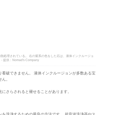
熱処理されている。 右の紫系の色をした石は、液体インクルージョ
：Nomad's Company
り看破できません。 液体インクルージョンが多数ある宝
せん。
光にさらされると褪せることがあります。
ンを洗浄するための最良の方法です。 超音波洗浄器やス