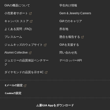
GIAの機器について
学生向け情報
小売業者サポート
Gem & Jewelry Careers
キャンパス ストア
GIAでのキャリア
よくある質問（FAQ）
所在地
プレスルーム
懸念を報告する
ジェムキッズのウェブサイト
GIAを支援する
Alumni Collective
問い合わせ先
ジュエリーの品質保証ベンチマー
デベロッパーAPI
ク
ダイヤモンドの品質を示す4C
Eメールの設定
Cookieの設定
新GIA Appをダウンロード