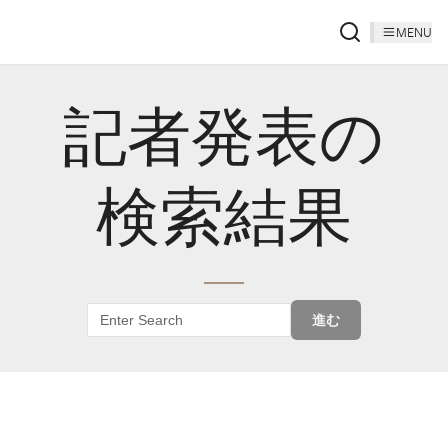
MENU
記者発表の
検索結果
進む