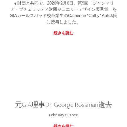
ィ財団と共同で、2026年2月6日、第9回「ジャンマリ
ア・ブチェラッティ財団ジュエリーデザイン優秀賞」を
GIAカールスバッド校卒業生のCatherine “Cathy” Aulick氏
に授与しました。
続きを読む
元GIA理事Dr. George Rossman逝去
February 11, 2026
続きを読む