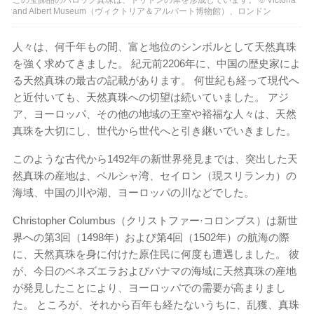
and Albert Museum（ヴィクトリア＆アルバート博物館）、ロンドン
人々は、何千年もの間、富と地位のシンボルとして天然真珠
を強く求めてきました。 紀元前2206年に、中国の歴史家によ
る天然真珠の最古の記載があります。 何世紀も経って現代へ
と近付いても、天然真珠への切望は続いていました。 アジ
ア、ヨーロッパ、その他の地域の王室や裕福な人々は、天然
真珠を大切にし、世代から世代へと引き継いでいきました。
このような古代から1492年の新世界発見までは、突出した天
然真珠の産地は、ペルシャ湾、セイロン（現スリランカ）の
海域、中国の川や湖、ヨーロッパの川などでした。
Christopher Columbus（クリストファー·コロンブス）は新世
界への第3回（1498年）および第4回（1502年）の航海の際
に、天然真珠を身に付けた原住民に何度も遭遇しました。 彼
が、今日のベネズエラおよびパナマの海域に天然真珠の産地
が発見したことにより、ヨーロッパでの需要が高まりまし
た。 ところが、それから百年も経たないうちに、乱獲、真珠