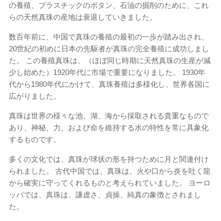
の養殖、プラスチックのボタン、石油の掘削のために、これ
らの天然真珠の産地は衰退していきました。
数百年前に、中国で真珠の養殖の最初の一歩が踏み出され、
20世紀の初めに日本の先駆者が真珠の完全養殖に成功しまし
た。 この養殖真珠は、（ほぼ同じ時期に天然真珠の生産が減
少し始めた）1920年代に市場で重要になりました。 1930年
代から1980年代にかけて、真珠養殖は多様化し、世界各国に
広がりました。
真珠は世界の様々な池、湖、海から採取される貴重なもので
あり、神秘、力、および命を維持する水の特性を常に具象化
するものです。
多くの文化では、真珠が球状の形を持つために月と関連付け
られました。 古代中国では、真珠は、火や口から炎を吐く龍
から確実に守ってくれるものと考えられていました。 ヨーロ
ッパでは、真珠は、謙虚さ、貞操、純真の象徴とされまし
た。