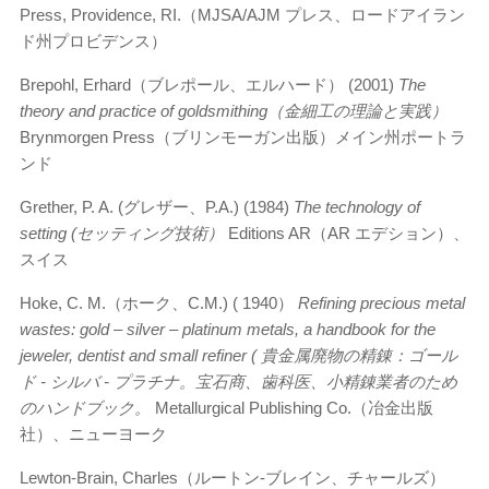
Press, Providence, RI.（MJSA/AJM プレス、ロードアイラン
ド州プロビデンス）
Brepohl, Erhard（ブレポール、エルハード） (2001)
The
theory and practice of goldsmithing（金細工の理論と実践）
Brynmorgen Press（ブリンモーガン出版）メイン州ポートラ
ンド
Grether, P. A. (グレザー、P.A.) (1984)
The technology of
setting (セッティング技術）
Editions AR（AR エデション）、
スイス
Hoke, C. M.（ホーク、C.M.) ( 1940）
Refining precious metal
wastes: gold – silver – platinum metals, a handbook for the
jeweler, dentist and small refiner ( 貴金属廃物の精錬：ゴール
ド - シルバ - プラチナ。宝石商、歯科医、小精錬業者のため
のハンドブック。
Metallurgical Publishing Co.（冶金出版
社）、ニューヨーク
Lewton-Brain, Charles（ルートン-ブレイン、チャールズ）