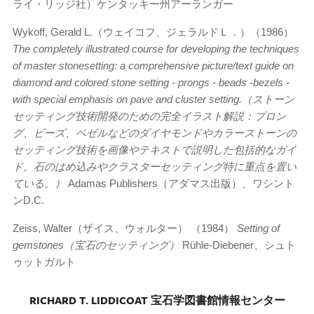
ライ・リッジ社）ケンタッキー州アーランガー
Wykoff, Gerald L.（ウェイコフ、ジェラルドＬ．）（1986）
The completely illustrated course for developing the techniques
of master stonesetting: a comprehensive picture/text guide on
diamond and colored stone setting - prongs - beads -bezels -
with special emphasis on pave and cluster setting.（ストーン
セッティング技術開発のための完全イラスト解説：プロン
グ、ビーズ、ベゼルなどのダイヤモンドやカラーストーンの
セッティング技術を画像やテキストで説明した包括的なガイ
ド。石のはめ込みやクラスターセッティング特に重点を置い
ている。）
Adamas Publishers（アダマス出版）、ワシント
ンD.C.
Zeiss, Walter（ザイス、ウォルター） （1984）
Setting of
gemstones（宝石のセッティング）
Rühle-Diebener、シュト
ゥットガルト
RICHARD T. LIDDICOAT 宝石学図書館情報センター