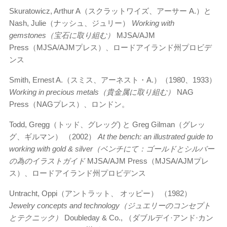
Skuratowicz, Arthur A（スクラットワイズ、アーサー A.）と
Nash, Julie（ナッシュ、ジュリー）
Working with
gemstones（宝石に取り組む）
MJSA/AJM
Press（MJSA/AJMプレス）、ロードアイランド州プロビデ
ンス
Smith, Ernest A.（スミス、アーネスト・A.）（1980、1933）
Working in precious metals（貴金属に取り組む）
NAG
Press（NAGプレス）、ロンドン。
Todd, Gregg（トッド、グレッグ) と Greg Gilman（グレッ
グ、ギルマン） （2002）
At the bench: an illustrated guide to
working with gold & silver（ベンチにて：ゴールドとシルバー
の為のイラストガイド
MJSA/AJM Press（MJSA/AJMプレ
ス）、ロードアイランド州プロビデンス
Untracht, Oppi（アントラット、 オッピー） （1982）
Jewelry concepts and technology（ジュエリーのコンセプト
とテクニック）
Doubleday & Co., （ダブルデイ·アンド·カン