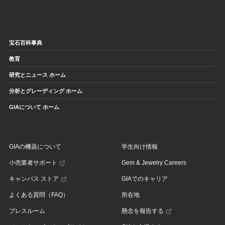
宝石百科事典
教育
研究とニュース ホーム
分析とグレーディング ホーム
GIAについて ホーム
GIAの機器について
学生向け情報
小売業者サポート
Gem & Jewelry Careers
キャンパス ストア
GIAでのキャリア
よくある質問（FAQ）
所在地
プレスルーム
懸念を報告する