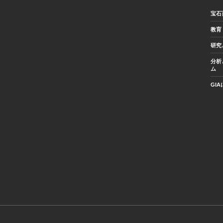
宝石
教育
研究
分析
ム
GI