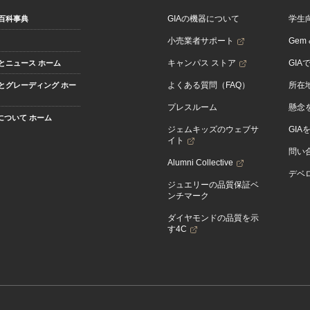
GIAの機器について
学生
百科事典
小売業者サポート
Gem &
キャンパス ストア
GIA
とニュース ホーム
よくある質問（FAQ）
所在
とグレーディング ホー
プレスルーム
懸念
Aについて ホーム
ジェムキッズのウェブサ
GIA
イト
問い
Alumni Collective
デベロ
ジュエリーの品質保証ベ
ンチマーク
ダイヤモンドの品質を示
す4C