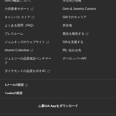
GIAの機器について
学生向け情報
小売業者サポート
Gem & Jewelry Careers
キャンパス ストア
GIAでのキャリア
よくある質問（FAQ）
所在地
プレスルーム
懸念を報告する
ジェムキッズのウェブサイト
GIAを支援する
Alumni Collective
問い合わせ先
ジュエリーの品質保証ベンチマー
デベロッパーAPI
ク
ダイヤモンドの品質を示す4C
Eメールの設定
Cookieの設定
新GIA Appをダウンロード