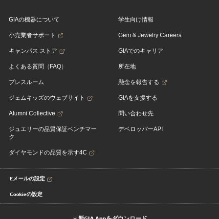
GIAの機器について
学生向け情報
小売業者サポート
Gem & Jewelry Careers
キャンパス ストア
GIAでのキャリア
よくある質問（FAQ）
所在地
プレスルーム
懸念を報告する
ジェムキッズのウェブサイト
GIAを支援する
Alumni Collective
問い合わせ先
ジュエリーの品質保証ベンチマー
デベロッパーAPI
ク
ダイヤモンドの品質を示す4C
Eメールの設定
Cookieの設定
新GIA Appをダウンロード