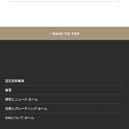
BACK TO TOP
宝石百科事典
教育
研究とニュース ホーム
分析とグレーディング ホーム
GIAについて ホーム