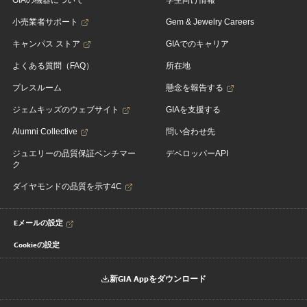
GIAの機器について
学生向け情報
小売業者サポート
Gem & Jewelry Careers
キャンパス ストア
GIAでのキャリア
よくある質問（FAQ）
所在地
プレスルーム
懸念を報告する
ジェムキッズのウェブサイト
GIAを支援する
Alumni Collective
問い合わせ先
ジュエリーの品質保証ベンチマー
デベロッパーAPI
ク
ダイヤモンドの品質を示す4C
Eメールの設定
Cookieの設定
新GIA Appをダウンロード