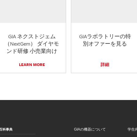
GIA ネクストジェム
GIAラボラトリーの特
（NextGem） ダイヤモ
別オファーを見る
ンド研修 小売業向け
LEARN MORE
詳細
GIAの機器について
学生
百科事典