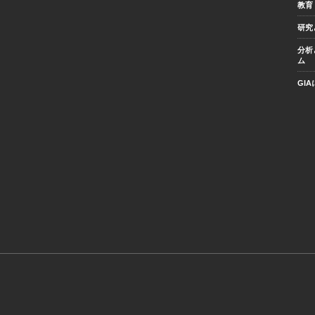
教育
研究
分析
ム
GI