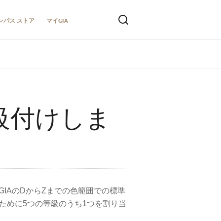
ンパス ストア
マイGIA
級付けしま
GIAのDからZまでの色範囲での標準
するために5つの等級のうち1つを割り当