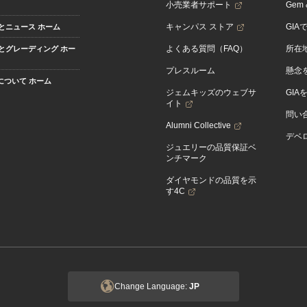
小売業者サポート
Gem &
キャンパス ストア
GIA
とニュース ホーム
よくある質問（FAQ）
所在
とグレーディング ホー
プレスルーム
懸念
Aについて ホーム
ジェムキッズのウェブサ
GIA
イト
問い
Alumni Collective
デベロ
ジュエリーの品質保証ベ
ンチマーク
ダイヤモンドの品質を示
す4C
Change Language:
JP