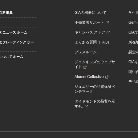
GIAの機器について
学生
百科事典
小売業者サポート
Gem &
キャンパス ストア
GIA
とニュース ホーム
よくある質問（FAQ）
所在
とグレーディング ホー
プレスルーム
懸念
Aについて ホーム
ジェムキッズのウェブサ
GIA
イト
問い
Alumni Collective
デベロ
ジュエリーの品質保証ベ
ンチマーク
ダイヤモンドの品質を示
す4C