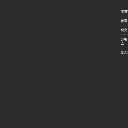
宝石
教育
研究
分析
ム
GI