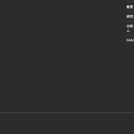
教育
研究
分析
ム
GI