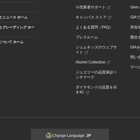
小売業者サポート
Gem &
キャンパス ストア
GIA
とニュース ホーム
よくある質問（FAQ）
所在
とグレーディング ホー
プレスルーム
懸念
Aについて ホーム
ジェムキッズのウェブサ
GIA
イト
問い
Alumni Collective
デベロ
ジュエリーの品質保証ベ
ンチマーク
ダイヤモンドの品質を示
す4C
Change Language:
JP