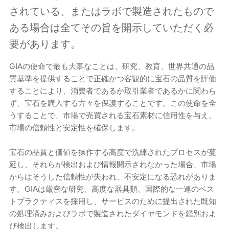
されている、またはラボで製造されたもので
ある場合は全てその旨を開示していただく必
要があります。
GIAの使命で最も大事なことは、研究、教育、世界共通の品
質基準を提供することで正確かつ客観的に宝石の品質を評価
することにより、消費者であるか取引業者であるかに関わら
ず、宝石を購入する方々を保護することです。この使命を全
うすることで、市場で売買される宝石素材に信用性を与え、
市場の信頼性と安定性を確保します。
宝石の品質と価値を操作する高度で洗練されたプロセスが蔓
延し、それらが検出および情報開示されなかった場合、市場
からはそうした信頼性が失われ、不安定になる恐れがありま
す。GIAは厳密な研究、高度な器具類、国際的な一連のベス
トプラクティスを採用し、サービスのために提出された既知
の処理済みおよびラボで製造されたダイヤモンドを鑑別およ
び検出します。