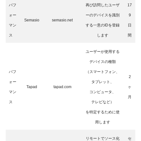
パフ
再び訪問したユーザ
17
ォー
ーのデバイスを識別
9
Semasio
semasio.net
マン
する一意のIDを登録
日
ス
します
間
ユーザーが使用する
デバイスの種類
パフ
（スマートフォン、
2
ォー
タブレット、
Tapad
tapad.com
ヶ
マン
コンピュータ、
月
ス
テレビなど）
を特定するために使
用します
リモートでソース化
セ