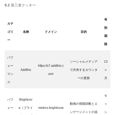
9.2
第三者クッキー
有
カテ
効
ゴリ
名称
ドメイン
目的
期
ー
限
パフ
ソーシャルメディア
13
ォー
https://s7.addthis.c
Addthis
で共有するカウンタ
ヶ
マン
om/
ーの更新
月
ス
セ
パフ
Brightcov
動画の視聴回数とエ
ッ
ォー
e（ブライ
metrics.brightcove
ンゲージメントの追
シ