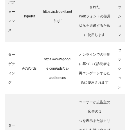
パフ
された
ッ
ォー
https://p.typekit.net
TypeKit
Webフォントの使用
シ
マン
/p.gif
状況を追跡するため
ョ
ス
に使用します
ン
セ
ター
オンラインでの行動
https://www.googl
ッ
ゲテ
に基づいて訪問者を
AdWords
e.com/ads/ga-
シ
ィン
再エンゲージするた
audiences
ョ
グ
めに使用されます
ン
ユーザーが広告主の
広告の 1
つを表示またはクリ
ター