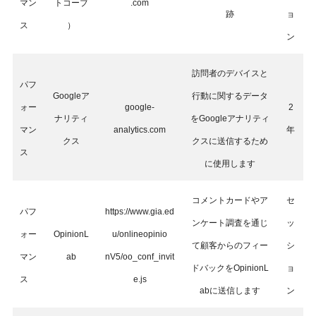
マン
トコーブ
.com
跡
ョ
ス
）
ン
訪問者のデバイスと
パフ
Googleア
行動に関するデータ
ォー
google-
2
ナリティ
をGoogleアナリティ
マン
analytics.com
年
クス
クスに送信するため
ス
に使用します
コメントカードやア
セ
パフ
https://www.gia.ed
ンケート調査を通じ
ッ
ォー
OpinionL
u/onlineopinio
て顧客からのフィー
シ
マン
ab
nV5/oo_conf_invit
ドバックをOpinionL
ョ
ス
e.js
abに送信します
ン