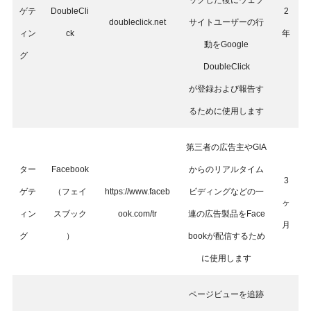
ックした後にウェブ
ゲテ
DoubleCli
2
doubleclick.net
サイトユーザーの行
ィン
ck
年
動をGoogle
グ
DoubleClick
が登録および報告す
るために使用します
第三者の広告主やGIA
ター
Facebook
からのリアルタイム
3
ゲテ
（フェイ
https://www.faceb
ビディングなどの一
ヶ
ィン
スブック
ook.com/tr
連の広告製品をFace
月
グ
）
bookが配信するため
に使用します
ページビューを追跡