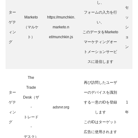
し、
セ
ター
フォームの入力を行
Marketo
https://munchkin.
ッ
ゲテ
い、
（マルケ
marketo.n
シ
ィン
このデータをMarketo
ト）
et/munchkin.js
ョ
グ
マーケティングオー
ン
トメーションサービ
スに送信します
The
再び訪問したユーザ
Trade
ター
ーのデバイスを識別
Desk（ザ
ゲテ
する一意のIDを登録
1
・
adsrvr.org
ィン
します
年
トレード
グ
このIDはターゲット
・
広告に使用されます
デスク）