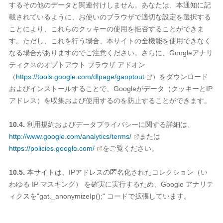
するその他のデータと関連付けしません。あなたは、本通知に記
載されているように、お使いのブラウザで適切な設定を選択する
ことにより、これらのクッキーの使用を拒否することができま
す。ただし、これを行う場合、本サイトの全機能を使用できなく
なる場合がありますのでご注意ください。さらに、Googleアナリ
ティクスのオプトアウト ブラウザ アドオン
（
https://tools.google.com/dlpage/gaoptout
）をダウンロード
およびインストールすることで、Googleがデータ（クッキーとIP
アドレス）を収集および使用するのを防止することができます。
10.4.
利用規約およびデータプライバシーに関する詳細は、
http://www.google.com/analytics/terms/
または
https://policies.google.com/
をご覧ください。
10.5.
本サイトは、IPアドレスの匿名化されたコレクション（い
わゆる IP マスキング） を確実に実行するため、Google アナリテ
ィクスを"gat._anonymizeIp();" コードで拡張しています。