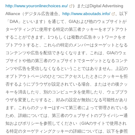
http://www.youronlinechoices.eu/
）
またはDigital Advertising
Alliance（デジタル広告連合
、
http://www.aboutads.info/
、
以下
「DAA」といいます）を通じて、GIAおよび他のウェブサイトが
ターゲティングに使用する特定の第三者クッキーをオプトアウト
することができます。1つもしくは複数の広告ネットワークをオ
プトアウトすると、これらの特定のメンバーはターゲットとなる
コンテンツや広告を配信できなくなります。これは、GIAのウェ
ブサイトや他の第三者のウェブサイトでターゲットとなるコンテ
ンツや広告を受信しなくなるということではありません。上記の
オプトアウトページのひとつにアクセスしたときにクッキーを拒
否するようにブラウザが設定されている場合、またはその後クッ
キーを消去したり、別のコンピュータを使用したり、ウェブブラ
ウザを変更したりすると、好みの設定が無効になる可能性があり
ます。これらのクッキーはすべて第三者によって管理されている
ため、詳細については、第三者のウェブサイトのプライバシー通
知およびポリシーを参照してください（GIAのサイトで使用され
る特定のターゲティングクッキーの詳細については、以下を参照