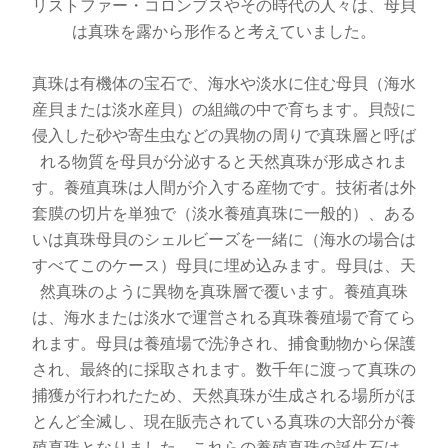
リストファー・コロンブスやその時代の人々は、母貝
は真珠を露から形作ると考えていました。
真珠は有機体の宝石で、海水や淡水に住む母貝（海水
産貝または淡水産貝）の組織の中で育ちます。貝殻に
侵入した砂や寄生虫などの異物の周りで真珠層と呼ば
れる物質を母貝が分泌すると天然真珠が形成されま
す。養殖真珠は人間が介入する産物です。技術者は外
套膜の切片を単独で（淡水養殖真珠に一般的）、ある
いは真珠母貝のシェルビーズを一緒に（海水の場合は
すべてこのケース）母貝に埋め込みます。母貝は、天
然真珠のように異物を真珠層で覆います。養殖真珠
は、海水または淡水で運営される真珠養殖場で育てら
れます。母貝は養殖場で洗浄され、捕食動物から保護
され、最終的に採取されます。数千年に渡って真珠の
捕獲が行われたため、天然真珠が生成される場所がほ
とんど全滅し、現在販売されている真珠の大部分が養
殖真珠となりました。これらの養殖真珠の誕生石は、