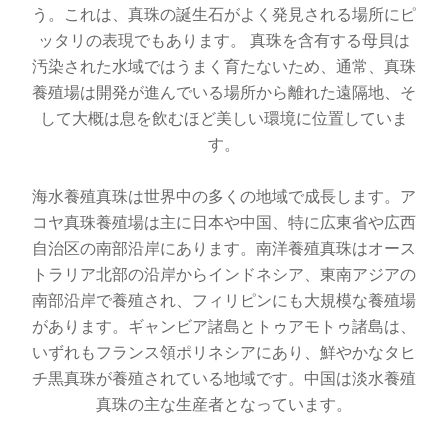
う。これは、真珠の誕生石がよく発見される場所にピ
ッタリの表現でもあります。 真珠を含有する母貝は
汚染された水域ではうまく育たないため、通常、真珠
養殖場は開発が進んでいる場所から離れた遠隔地、そ
して大概は息を飲むほど美しい環境に位置していま
す。
海水養殖真珠は世界中の多くの地域で成長します。ア
コヤ真珠養殖場は主に日本や中国、特に広東省や広西
自治区の南部沿岸にあります。南洋養殖真珠はオース
トラリア北部の沿岸からインドネシア、東南アジアの
南部沿岸で養殖され、フィリピンにも大規模な養殖場
があります。ギャンビア諸島とトゥアモトゥ諸島は、
いずれもフランス領ポリネシアにあり、鮮やかなタヒ
チ黒真珠が養殖されている地域です。中国は淡水養殖
真珠の主な生産者となっています。