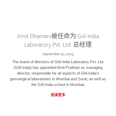
Amit Dhamani被任命为 GIA India
Laboratory Pvt. Ltd. 总经理
September 30, 2025
The board of directors of GIA India Laboratory Pvt. Ltd.
(GIA India) has appointed Amit Pratihari as managing
director, responsible for all aspects of GIA India’s
gemological laboratories in Mumbai and Surat, as well as
the GIA India school in Mumbai.
阅读更多