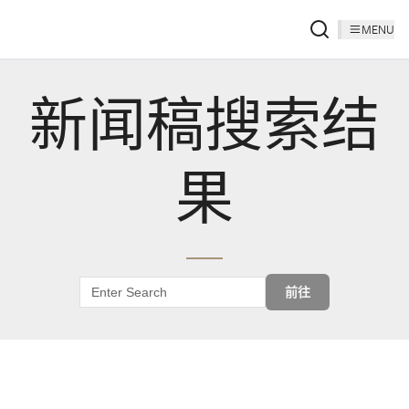
MENU
新闻稿搜索结
果
前往