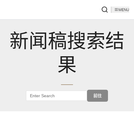
MENU
新闻稿搜索结
果
前往