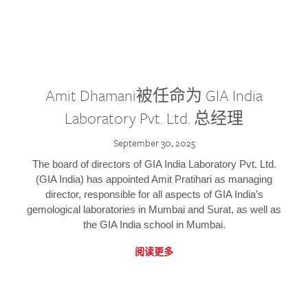
Amit Dhamani被任命为 GIA India
Laboratory Pvt. Ltd. 总经理
September 30, 2025
The board of directors of GIA India Laboratory Pvt. Ltd.
(GIA India) has appointed Amit Pratihari as managing
director, responsible for all aspects of GIA India’s
gemological laboratories in Mumbai and Surat, as well as
the GIA India school in Mumbai.
阅读更多